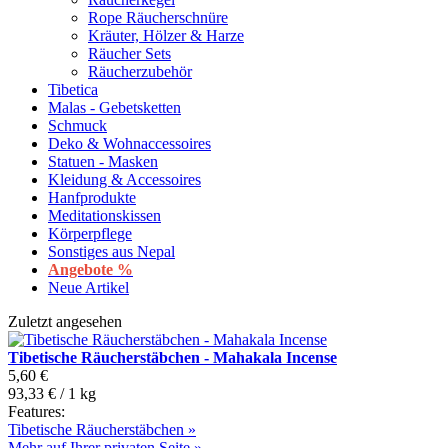
Rope Räucherschnüre
Kräuter, Hölzer & Harze
Räucher Sets
Räucherzubehör
Tibetica
Malas - Gebetsketten
Schmuck
Deko & Wohnaccessoires
Statuen - Masken
Kleidung & Accessoires
Hanfprodukte
Meditationskissen
Körperpflege
Sonstiges aus Nepal
Angebote %
Neue Artikel
Zuletzt angesehen
Tibetische Räucherstäbchen - Mahakala Incense
5,60 €
93,33 € / 1 kg
Features:
Tibetische Räucherstäbchen »
Mehr auf Ihrer privaten Seite »