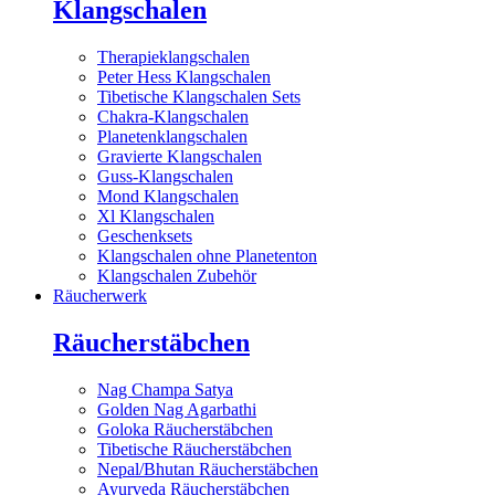
Klangschalen
Therapieklangschalen
Peter Hess Klangschalen
Tibetische Klangschalen Sets
Chakra-Klangschalen
Planetenklangschalen
Gravierte Klangschalen
Guss-Klangschalen
Mond Klangschalen
Xl Klangschalen
Geschenksets
Klangschalen ohne Planetenton
Klangschalen Zubehör
Räucherwerk
Räucherstäbchen
Nag Champa Satya
Golden Nag Agarbathi
Goloka Räucherstäbchen
Tibetische Räucherstäbchen
Nepal/Bhutan Räucherstäbchen
Ayurveda Räucherstäbchen