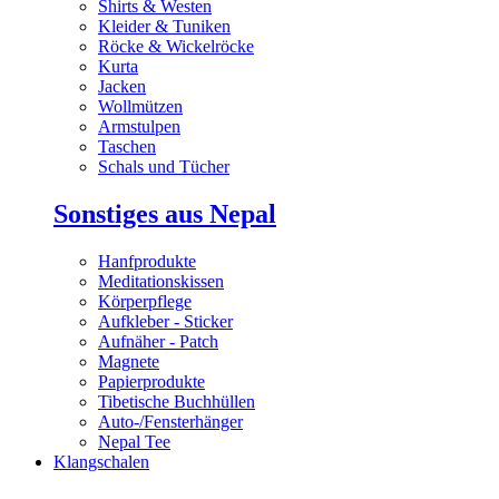
Shirts & Westen
Kleider & Tuniken
Röcke & Wickelröcke
Kurta
Jacken
Wollmützen
Armstulpen
Taschen
Schals und Tücher
Sonstiges aus Nepal
Hanfprodukte
Meditationskissen
Körperpflege
Aufkleber - Sticker
Aufnäher - Patch
Magnete
Papierprodukte
Tibetische Buchhüllen
Auto-/Fensterhänger
Nepal Tee
Klangschalen