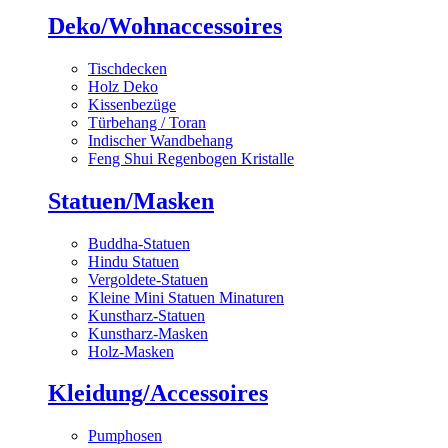
Deko/Wohnaccessoires
Tischdecken
Holz Deko
Kissenbezüge
Türbehang / Toran
Indischer Wandbehang
Feng Shui Regenbogen Kristalle
Statuen/Masken
Buddha-Statuen
Hindu Statuen
Vergoldete-Statuen
Kleine Mini Statuen Minaturen
Kunstharz-Statuen
Kunstharz-Masken
Holz-Masken
Kleidung/Accessoires
Pumphosen