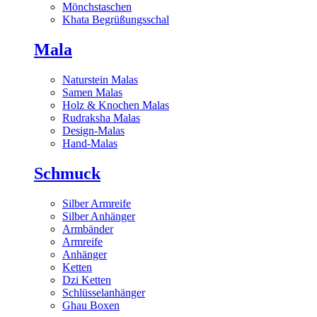
Mönchstaschen
Khata Begrüßungsschal
Mala
Naturstein Malas
Samen Malas
Holz & Knochen Malas
Rudraksha Malas
Design-Malas
Hand-Malas
Schmuck
Silber Armreife
Silber Anhänger
Armbänder
Armreife
Anhänger
Ketten
Dzi Ketten
Schlüsselanhänger
Ghau Boxen