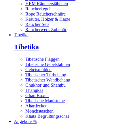
HEM Räucherstäbchen
Räucherkegel
Rope Räucherschnüre
Kräuter, Hölzer & Harze
Räucher Sets
Räucherwerk Zubehör
Tibetika
Tibetika
Tibetische Flaggen
Tibetische Gebetsfahnen
Gebetsmühlen
Tibetischer Türbehang
Tibetischer Wandbehang
Chukhor und Shambu
Thangkas
Ghau Boxen
Tibetische Manisteine
Altardecken
Mönchstaschen
Khata Begrüßungsschal
Angebote %