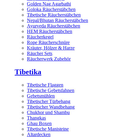
Golden Nag Agarbathi
Goloka Räucherstäbchen
Tibetische Räucherstäbchen
Nepal/Bhutan Räucherstäbchen
Ayurveda Räucherstäbchen
HEM Räucherstäbchen
Räucherkegel
Rope Räucherschnüre
Kräuter, Hölzer & Harze
Räucher Sets
Räucherwerk Zubehör
Tibetika
Tibetische Flaggen
Tibetische Gebetsfahnen
Gebetsmühlen
Tibetischer Türbehang
Tibetischer Wandbehang
Chukhor und Shambu
Thangkas
Ghau Boxen
Tibetische Manisteine
Altardecken