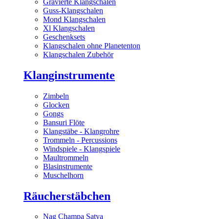
Gravierte Klangschalen
Guss-Klangschalen
Mond Klangschalen
Xl Klangschalen
Geschenksets
Klangschalen ohne Planetenton
Klangschalen Zubehör
Klanginstrumente
Zimbeln
Glocken
Gongs
Bansuri Flöte
Klangstäbe - Klangrohre
Trommeln - Percussions
Windspiele - Klangspiele
Maultrommeln
Blasinstrumente
Muschelhorn
Räucherstäbchen
Nag Champa Satya