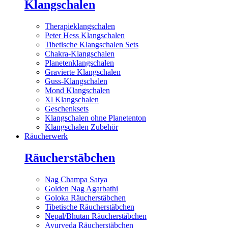
Klangschalen
Therapieklangschalen
Peter Hess Klangschalen
Tibetische Klangschalen Sets
Chakra-Klangschalen
Planetenklangschalen
Gravierte Klangschalen
Guss-Klangschalen
Mond Klangschalen
Xl Klangschalen
Geschenksets
Klangschalen ohne Planetenton
Klangschalen Zubehör
Räucherwerk
Räucherstäbchen
Nag Champa Satya
Golden Nag Agarbathi
Goloka Räucherstäbchen
Tibetische Räucherstäbchen
Nepal/Bhutan Räucherstäbchen
Ayurveda Räucherstäbchen