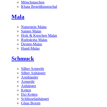
Mönchstaschen
Khata Begrüßungsschal
Mala
Naturstein Malas
Samen Malas
Holz & Knochen Malas
Rudraksha Malas
Design-Malas
Hand-Malas
Schmuck
Silber Armreife
Silber Anhänger
Armbänder
Armreife
Anhänger
Ketten
Dzi Ketten
Schlüsselanhänger
Ghau Boxen