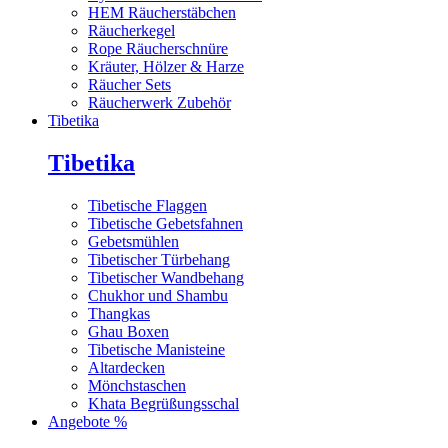
HEM Räucherstäbchen
Räucherkegel
Rope Räucherschnüre
Kräuter, Hölzer & Harze
Räucher Sets
Räucherwerk Zubehör
Tibetika
Tibetika
Tibetische Flaggen
Tibetische Gebetsfahnen
Gebetsmühlen
Tibetischer Türbehang
Tibetischer Wandbehang
Chukhor und Shambu
Thangkas
Ghau Boxen
Tibetische Manisteine
Altardecken
Mönchstaschen
Khata Begrüßungsschal
Angebote %