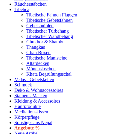
Räucherstäbchen
Tibetica
Tibetische Fahnen Flaggen
Tibetische Gebetsfahnen
Gebetsmühlen
Tibetischer Türbehang
Tibetischer Wandbehang
Chukhor & Shambu
Thangkas
Ghau Boxen
Tibetische Manisteine
Altardecken
Mönchstaschen
Khata Begrüßungsschal
Malas - Gebetsketten
Schmuck
Deko & Wohnaccessoires
Statuen - Masken
Kleidung & Accessoires
Hanfprodukte
Meditationskissen
Körperpflege
Sonstiges aus Nepal
Angebote %
Neue Artikel