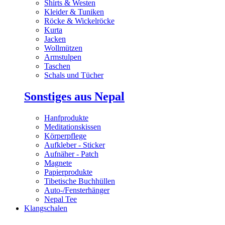
Shirts & Westen
Kleider & Tuniken
Röcke & Wickelröcke
Kurta
Jacken
Wollmützen
Armstulpen
Taschen
Schals und Tücher
Sonstiges aus Nepal
Hanfprodukte
Meditationskissen
Körperpflege
Aufkleber - Sticker
Aufnäher - Patch
Magnete
Papierprodukte
Tibetische Buchhüllen
Auto-/Fensterhänger
Nepal Tee
Klangschalen