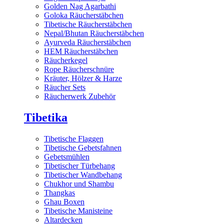
Golden Nag Agarbathi
Goloka Räucherstäbchen
Tibetische Räucherstäbchen
Nepal/Bhutan Räucherstäbchen
Ayurveda Räucherstäbchen
HEM Räucherstäbchen
Räucherkegel
Rope Räucherschnüre
Kräuter, Hölzer & Harze
Räucher Sets
Räucherwerk Zubehör
Tibetika
Tibetische Flaggen
Tibetische Gebetsfahnen
Gebetsmühlen
Tibetischer Türbehang
Tibetischer Wandbehang
Chukhor und Shambu
Thangkas
Ghau Boxen
Tibetische Manisteine
Altardecken