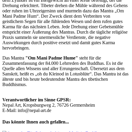
dem Zylinder ist ein Bleigewicht an einer Kette befestigt, der die
Drehung erleichtert. Tibeter drehen die Mühle während des Gehens
oder ruhen im Uhrzeigersinn und murmeln dazu das Mantra „Om
Mani Padme Hum“. Der Zweck dient dem Verbreiten von
geistlichem Segen für alle fühlenden Wesen und dem rufen gutes
Karma für das nächsten Leben. Jede Drehung einer Gebetsmühle
entspricht einer Äußerung des Mantras. Durch die tägliche religiöse
Praxis sammeln sie unermessliche Verdienste, die negative
Auswirkungen durch positive ersetzt und damit gutes Karma
hervorbringen.
Das Mantra
"Om Mani Padme Hume"
steht für die
Zusammenfassung der 84.000 Lehrreden des Buddhas. Es ist die
Quelle allen Wissens und aller Errungenschaft. Übersetzt aus dem
Sanskrit, heißt es „oh du Kleinod in Lotusblüte“. Das Mantra ist das
älteste und bis heute bedeutendste Mantra des tibetischen
Buddhismus.
Verantwortlicher im Sinne GPSR:
Nepal Art, Kropsburgweg 2, 76726 Germersheim
E-Mail: info@nepal-art.de
Das könnte Ihnen auch gefallen...