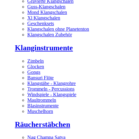
Gravierte Klangschalen
Guss-Klangschalen
Mond Klangschalen
Xl Klangschalen
Geschenksets
Klangschalen ohne Planetenton
Klangschalen Zubehör
Klanginstrumente
Zimbeln
Glocken
Gongs
Bansuri Flöte
Klangstäbe - Klangrohre
Trommeln - Percussions
Windspiele - Klangspiele
Maultrommeln
Blasinstrumente
Muschelhorn
Räucherstäbchen
Nag Champa Satya