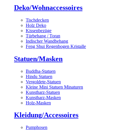
Deko/Wohnaccessoires
Tischdecken
Holz Deko
Kissenbezüge
Türbehang / Toran
Indischer Wandbehang
Feng Shui Regenbogen Kristalle
Statuen/Masken
Buddha-Statuen
Hindu Statuen
Vergoldete-Statuen
Kleine Mini Statuen Minaturen
Kunstharz-Statuen
Kunstharz-Masken
Holz-Masken
Kleidung/Accessoires
Pumphosen