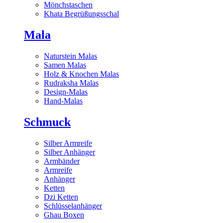
Mönchstaschen
Khata Begrüßungsschal
Mala
Naturstein Malas
Samen Malas
Holz & Knochen Malas
Rudraksha Malas
Design-Malas
Hand-Malas
Schmuck
Silber Armreife
Silber Anhänger
Armbänder
Armreife
Anhänger
Ketten
Dzi Ketten
Schlüsselanhänger
Ghau Boxen