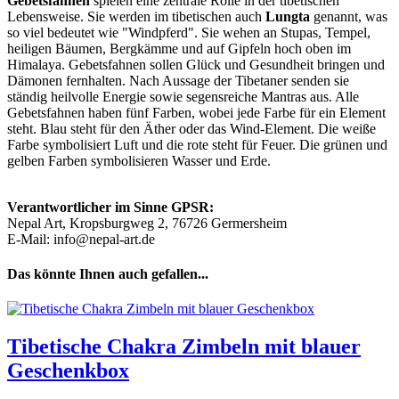
Gebetsfahnen
spielen eine zentrale Rolle in der tibetischen
Lebensweise. Sie werden im tibetischen auch
Lungta
genannt, was
so viel bedeutet wie "Windpferd". Sie wehen an Stupas, Tempel,
heiligen Bäumen, Bergkämme und auf Gipfeln hoch oben im
Himalaya. Gebetsfahnen sollen Glück und Gesundheit bringen und
Dämonen fernhalten. Nach Aussage der Tibetaner senden sie
ständig heilvolle Energie sowie segensreiche Mantras aus. Alle
Gebetsfahnen haben fünf Farben, wobei jede Farbe für ein Element
steht. Blau steht für den Äther oder das Wind-Element. Die weiße
Farbe symbolisiert Luft und die rote steht für Feuer. Die grünen und
gelben Farben symbolisieren Wasser und Erde.
Verantwortlicher im Sinne GPSR:
Nepal Art, Kropsburgweg 2, 76726 Germersheim
E-Mail: info@nepal-art.de
Das könnte Ihnen auch gefallen...
Tibetische Chakra Zimbeln mit blauer
Geschenkbox