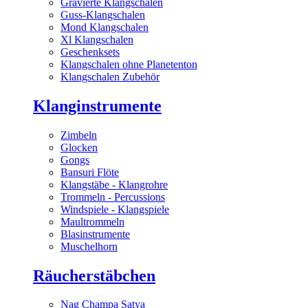
Gravierte Klangschalen
Guss-Klangschalen
Mond Klangschalen
Xl Klangschalen
Geschenksets
Klangschalen ohne Planetenton
Klangschalen Zubehör
Klanginstrumente
Zimbeln
Glocken
Gongs
Bansuri Flöte
Klangstäbe - Klangrohre
Trommeln - Percussions
Windspiele - Klangspiele
Maultrommeln
Blasinstrumente
Muschelhorn
Räucherstäbchen
Nag Champa Satya