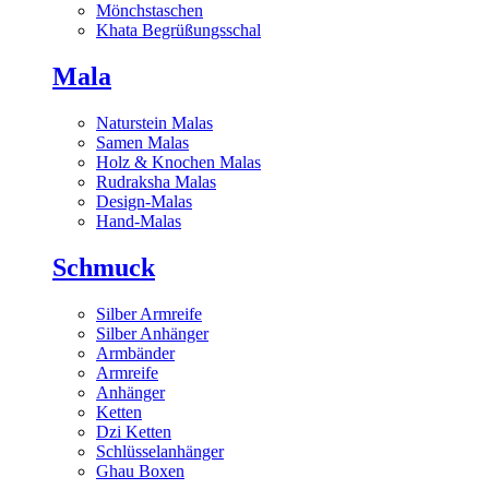
Mönchstaschen
Khata Begrüßungsschal
Mala
Naturstein Malas
Samen Malas
Holz & Knochen Malas
Rudraksha Malas
Design-Malas
Hand-Malas
Schmuck
Silber Armreife
Silber Anhänger
Armbänder
Armreife
Anhänger
Ketten
Dzi Ketten
Schlüsselanhänger
Ghau Boxen