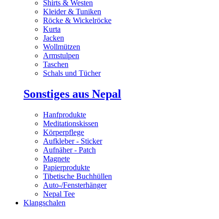
Shirts & Westen
Kleider & Tuniken
Röcke & Wickelröcke
Kurta
Jacken
Wollmützen
Armstulpen
Taschen
Schals und Tücher
Sonstiges aus Nepal
Hanfprodukte
Meditationskissen
Körperpflege
Aufkleber - Sticker
Aufnäher - Patch
Magnete
Papierprodukte
Tibetische Buchhüllen
Auto-/Fensterhänger
Nepal Tee
Klangschalen