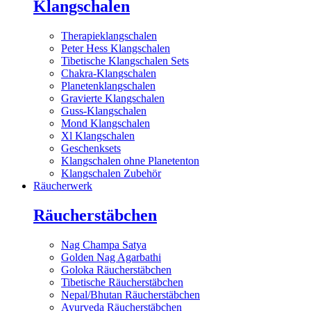
Klangschalen
Therapieklangschalen
Peter Hess Klangschalen
Tibetische Klangschalen Sets
Chakra-Klangschalen
Planetenklangschalen
Gravierte Klangschalen
Guss-Klangschalen
Mond Klangschalen
Xl Klangschalen
Geschenksets
Klangschalen ohne Planetenton
Klangschalen Zubehör
Räucherwerk
Räucherstäbchen
Nag Champa Satya
Golden Nag Agarbathi
Goloka Räucherstäbchen
Tibetische Räucherstäbchen
Nepal/Bhutan Räucherstäbchen
Ayurveda Räucherstäbchen