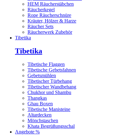
HEM Räucherstäbchen
Räucherkegel
Rope Räucherschnüre
Kräuter, Hölzer & Harze
Räucher Sets
Räucherwerk Zubehör
Tibetika
Tibetika
Tibetische Flaggen
Tibetische Gebetsfahnen
Gebetsmühlen
Tibetischer Türbehang
Tibetischer Wandbehang
Chukhor und Shambu
Thangkas
Ghau Boxen
Tibetische Manisteine
Altardecken
Mönchstaschen
Khata Begrüßungsschal
Angebote %