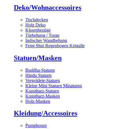
Deko/Wohnaccessoires
Tischdecken
Holz Deko
Kissenbezüge
Türbehang / Toran
Indischer Wandbehang
Feng Shui Regenbogen Kristalle
Statuen/Masken
Buddha-Statuen
Hindu Statuen
Vergoldete-Statuen
Kleine Mini Statuen Minaturen
Kunstharz-Statuen
Kunstharz-Masken
Holz-Masken
Kleidung/Accessoires
Pumphosen