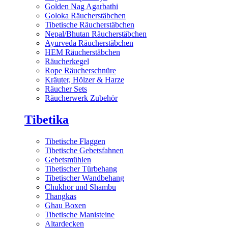
Golden Nag Agarbathi
Goloka Räucherstäbchen
Tibetische Räucherstäbchen
Nepal/Bhutan Räucherstäbchen
Ayurveda Räucherstäbchen
HEM Räucherstäbchen
Räucherkegel
Rope Räucherschnüre
Kräuter, Hölzer & Harze
Räucher Sets
Räucherwerk Zubehör
Tibetika
Tibetische Flaggen
Tibetische Gebetsfahnen
Gebetsmühlen
Tibetischer Türbehang
Tibetischer Wandbehang
Chukhor und Shambu
Thangkas
Ghau Boxen
Tibetische Manisteine
Altardecken