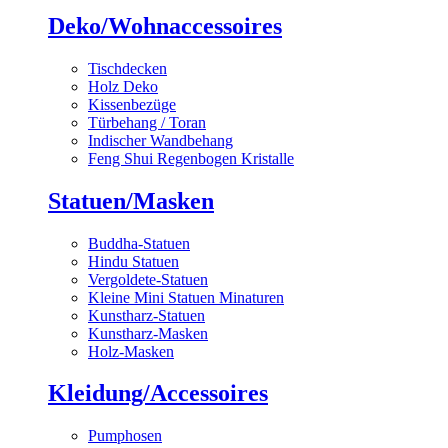
Deko/Wohnaccessoires
Tischdecken
Holz Deko
Kissenbezüge
Türbehang / Toran
Indischer Wandbehang
Feng Shui Regenbogen Kristalle
Statuen/Masken
Buddha-Statuen
Hindu Statuen
Vergoldete-Statuen
Kleine Mini Statuen Minaturen
Kunstharz-Statuen
Kunstharz-Masken
Holz-Masken
Kleidung/Accessoires
Pumphosen