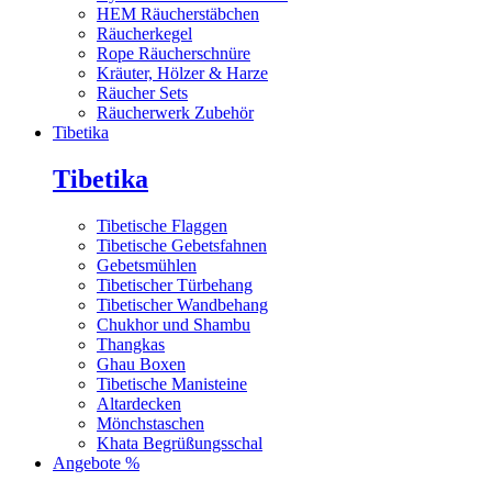
HEM Räucherstäbchen
Räucherkegel
Rope Räucherschnüre
Kräuter, Hölzer & Harze
Räucher Sets
Räucherwerk Zubehör
Tibetika
Tibetika
Tibetische Flaggen
Tibetische Gebetsfahnen
Gebetsmühlen
Tibetischer Türbehang
Tibetischer Wandbehang
Chukhor und Shambu
Thangkas
Ghau Boxen
Tibetische Manisteine
Altardecken
Mönchstaschen
Khata Begrüßungsschal
Angebote %