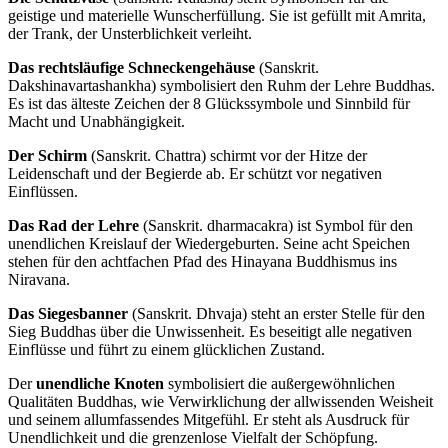
geistige und materielle Wunscherfüllung. Sie ist gefüllt mit Amrita,
der Trank, der Unsterblichkeit verleiht.
Das rechtsläufige Schneckengehäuse
(Sanskrit.
Dakshinavartashankha) symbolisiert den Ruhm der Lehre Buddhas.
Es ist das älteste Zeichen der 8 Glückssymbole und Sinnbild für
Macht und Unabhängigkeit.
Der Schirm
(Sanskrit. Chattra) schirmt vor der Hitze der
Leidenschaft und der Begierde ab. Er schützt vor negativen
Einflüssen.
Das Rad der Lehre
(Sanskrit. dharmacakra) ist Symbol für den
unendlichen Kreislauf der Wiedergeburten. Seine acht Speichen
stehen für den achtfachen Pfad des Hinayana Buddhismus ins
Niravana.
Das Siegesbanner
(Sanskrit. Dhvaja) steht an erster Stelle für den
Sieg Buddhas über die Unwissenheit. Es beseitigt alle negativen
Einflüsse und führt zu einem glücklichen Zustand.
Der
unendliche Knoten
symbolisiert die außergewöhnlichen
Qualitäten Buddhas, wie Verwirklichung der allwissenden Weisheit
und seinem allumfassendes Mitgefühl. Er steht als Ausdruck für
Unendlichkeit und die grenzenlose Vielfalt der Schöpfung.