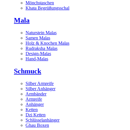
Mönchstaschen
Khata Begrüßungsschal
Mala
Naturstein Malas
Samen Malas
Holz & Knochen Malas
Rudraksha Malas
Design-Malas
Hand-Malas
Schmuck
Silber Armreife
Silber Anhänger
Armbänder
Armreife
Anhänger
Ketten
Dzi Ketten
Schlüsselanhänger
Ghau Boxen