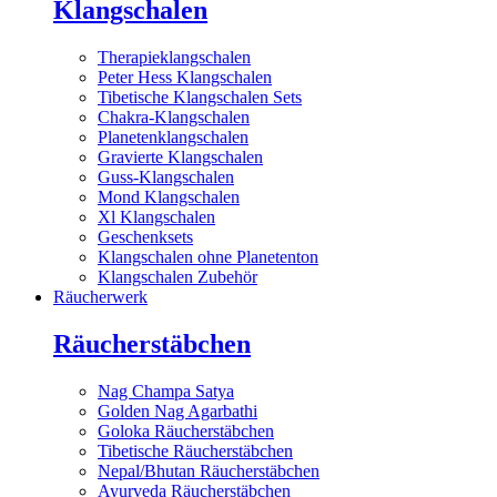
Klangschalen
Therapieklangschalen
Peter Hess Klangschalen
Tibetische Klangschalen Sets
Chakra-Klangschalen
Planetenklangschalen
Gravierte Klangschalen
Guss-Klangschalen
Mond Klangschalen
Xl Klangschalen
Geschenksets
Klangschalen ohne Planetenton
Klangschalen Zubehör
Räucherwerk
Räucherstäbchen
Nag Champa Satya
Golden Nag Agarbathi
Goloka Räucherstäbchen
Tibetische Räucherstäbchen
Nepal/Bhutan Räucherstäbchen
Ayurveda Räucherstäbchen