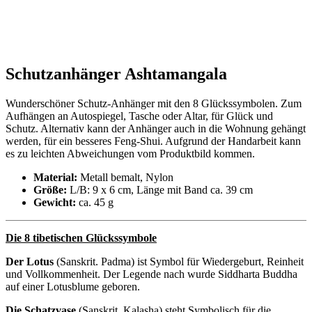
Schutzanhänger Ashtamangala
Wunderschöner Schutz-Anhänger mit den 8 Glückssymbolen. Zum
Aufhängen an Autospiegel, Tasche oder Altar, für Glück und
Schutz. Alternativ kann der Anhänger auch in die Wohnung gehängt
werden, für ein besseres Feng-Shui. Aufgrund der Handarbeit kann
es zu leichten Abweichungen vom Produktbild kommen.
Material:
Metall bemalt, Nylon
Größe:
L/B: 9 x 6 cm, Länge mit Band ca. 39 cm
Gewicht:
ca. 45 g
Die 8 tibetischen Glückssymbole
Der Lotus
(Sanskrit. Padma) ist Symbol für Wiedergeburt, Reinheit
und Vollkommenheit. Der Legende nach wurde Siddharta Buddha
auf einer Lotusblume geboren.
Die Schatzvase
(Sanskrit. Kalasha) steht Symbolisch für die