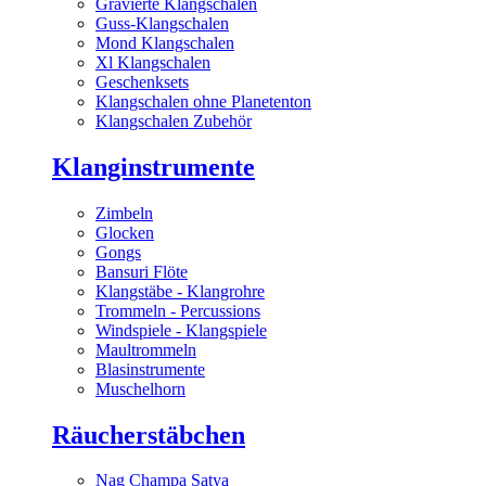
Gravierte Klangschalen
Guss-Klangschalen
Mond Klangschalen
Xl Klangschalen
Geschenksets
Klangschalen ohne Planetenton
Klangschalen Zubehör
Klanginstrumente
Zimbeln
Glocken
Gongs
Bansuri Flöte
Klangstäbe - Klangrohre
Trommeln - Percussions
Windspiele - Klangspiele
Maultrommeln
Blasinstrumente
Muschelhorn
Räucherstäbchen
Nag Champa Satya