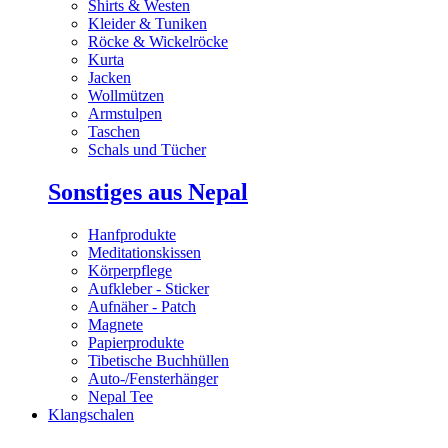
Shirts & Westen
Kleider & Tuniken
Röcke & Wickelröcke
Kurta
Jacken
Wollmützen
Armstulpen
Taschen
Schals und Tücher
Sonstiges aus Nepal
Hanfprodukte
Meditationskissen
Körperpflege
Aufkleber - Sticker
Aufnäher - Patch
Magnete
Papierprodukte
Tibetische Buchhüllen
Auto-/Fensterhänger
Nepal Tee
Klangschalen