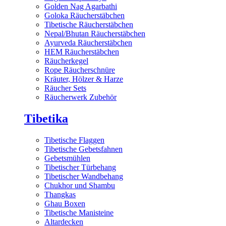
Golden Nag Agarbathi
Goloka Räucherstäbchen
Tibetische Räucherstäbchen
Nepal/Bhutan Räucherstäbchen
Ayurveda Räucherstäbchen
HEM Räucherstäbchen
Räucherkegel
Rope Räucherschnüre
Kräuter, Hölzer & Harze
Räucher Sets
Räucherwerk Zubehör
Tibetika
Tibetische Flaggen
Tibetische Gebetsfahnen
Gebetsmühlen
Tibetischer Türbehang
Tibetischer Wandbehang
Chukhor und Shambu
Thangkas
Ghau Boxen
Tibetische Manisteine
Altardecken