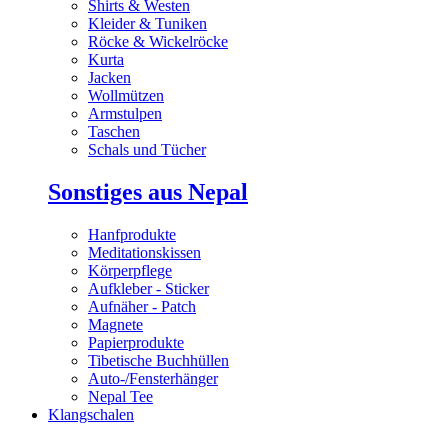
Shirts & Westen
Kleider & Tuniken
Röcke & Wickelröcke
Kurta
Jacken
Wollmützen
Armstulpen
Taschen
Schals und Tücher
Sonstiges aus Nepal
Hanfprodukte
Meditationskissen
Körperpflege
Aufkleber - Sticker
Aufnäher - Patch
Magnete
Papierprodukte
Tibetische Buchhüllen
Auto-/Fensterhänger
Nepal Tee
Klangschalen