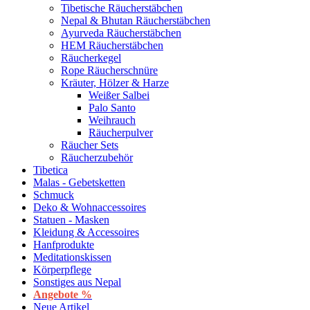
Tibetische Räucherstäbchen
Nepal & Bhutan Räucherstäbchen
Ayurveda Räucherstäbchen
HEM Räucherstäbchen
Räucherkegel
Rope Räucherschnüre
Kräuter, Hölzer & Harze
Weißer Salbei
Palo Santo
Weihrauch
Räucherpulver
Räucher Sets
Räucherzubehör
Tibetica
Malas - Gebetsketten
Schmuck
Deko & Wohnaccessoires
Statuen - Masken
Kleidung & Accessoires
Hanfprodukte
Meditationskissen
Körperpflege
Sonstiges aus Nepal
Angebote %
Neue Artikel