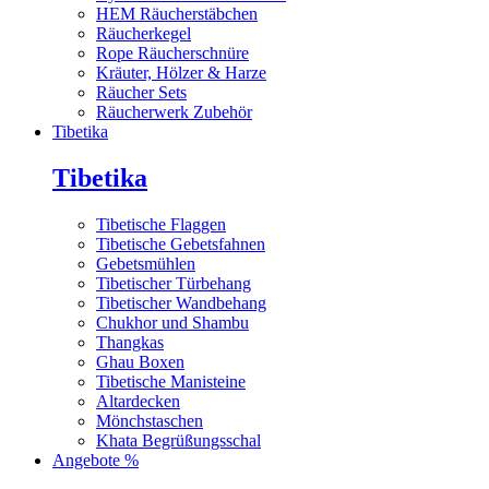
HEM Räucherstäbchen
Räucherkegel
Rope Räucherschnüre
Kräuter, Hölzer & Harze
Räucher Sets
Räucherwerk Zubehör
Tibetika
Tibetika
Tibetische Flaggen
Tibetische Gebetsfahnen
Gebetsmühlen
Tibetischer Türbehang
Tibetischer Wandbehang
Chukhor und Shambu
Thangkas
Ghau Boxen
Tibetische Manisteine
Altardecken
Mönchstaschen
Khata Begrüßungsschal
Angebote %