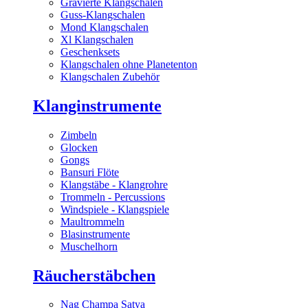
Gravierte Klangschalen
Guss-Klangschalen
Mond Klangschalen
Xl Klangschalen
Geschenksets
Klangschalen ohne Planetenton
Klangschalen Zubehör
Klanginstrumente
Zimbeln
Glocken
Gongs
Bansuri Flöte
Klangstäbe - Klangrohre
Trommeln - Percussions
Windspiele - Klangspiele
Maultrommeln
Blasinstrumente
Muschelhorn
Räucherstäbchen
Nag Champa Satya