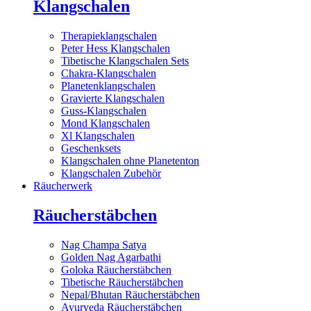
Klangschalen
Therapieklangschalen
Peter Hess Klangschalen
Tibetische Klangschalen Sets
Chakra-Klangschalen
Planetenklangschalen
Gravierte Klangschalen
Guss-Klangschalen
Mond Klangschalen
Xl Klangschalen
Geschenksets
Klangschalen ohne Planetenton
Klangschalen Zubehör
Räucherwerk
Räucherstäbchen
Nag Champa Satya
Golden Nag Agarbathi
Goloka Räucherstäbchen
Tibetische Räucherstäbchen
Nepal/Bhutan Räucherstäbchen
Ayurveda Räucherstäbchen