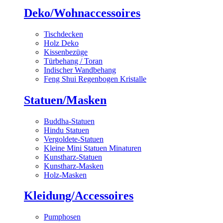
Deko/Wohnaccessoires
Tischdecken
Holz Deko
Kissenbezüge
Türbehang / Toran
Indischer Wandbehang
Feng Shui Regenbogen Kristalle
Statuen/Masken
Buddha-Statuen
Hindu Statuen
Vergoldete-Statuen
Kleine Mini Statuen Minaturen
Kunstharz-Statuen
Kunstharz-Masken
Holz-Masken
Kleidung/Accessoires
Pumphosen