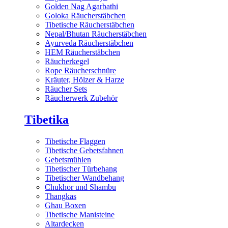
Golden Nag Agarbathi
Goloka Räucherstäbchen
Tibetische Räucherstäbchen
Nepal/Bhutan Räucherstäbchen
Ayurveda Räucherstäbchen
HEM Räucherstäbchen
Räucherkegel
Rope Räucherschnüre
Kräuter, Hölzer & Harze
Räucher Sets
Räucherwerk Zubehör
Tibetika
Tibetische Flaggen
Tibetische Gebetsfahnen
Gebetsmühlen
Tibetischer Türbehang
Tibetischer Wandbehang
Chukhor und Shambu
Thangkas
Ghau Boxen
Tibetische Manisteine
Altardecken