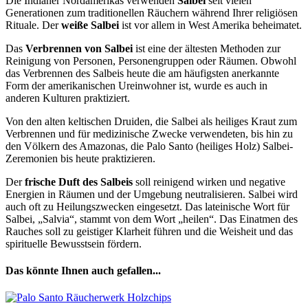
Die Indianer Nordamerikas verwenden
Salbei
seit vielen
Generationen zum traditionellen Räuchern während Ihrer religiösen
Rituale. Der
weiße Salbei
ist vor allem in West Amerika beheimatet.
Das
Verbrennen von Salbei
ist eine der ältesten Methoden zur
Reinigung von Personen, Personengruppen oder Räumen. Obwohl
das Verbrennen des Salbeis heute die am häufigsten anerkannte
Form der amerikanischen Ureinwohner ist, wurde es auch in
anderen Kulturen praktiziert.
Von den alten keltischen Druiden, die Salbei als heiliges Kraut zum
Verbrennen und für medizinische Zwecke verwendeten, bis hin zu
den Völkern des Amazonas, die Palo Santo (heiliges Holz) Salbei-
Zeremonien bis heute praktizieren.
Der
frische Duft des Salbeis
soll reinigend wirken und negative
Energien in Räumen und der Umgebung neutralisieren. Salbei wird
auch oft zu Heilungszwecken eingesetzt. Das lateinische Wort für
Salbei, „Salvia“, stammt von dem Wort „heilen“. Das Einatmen des
Rauches soll zu geistiger Klarheit führen und die Weisheit und das
spirituelle Bewusstsein fördern.
Das könnte Ihnen auch gefallen...