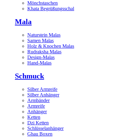
Mönchstaschen
Khata Begrüßungsschal
Mala
Naturstein Malas
Samen Malas
Holz & Knochen Malas
Rudraksha Malas
Design-Malas
Hand-Malas
Schmuck
Silber Armreife
Silber Anhänger
Armbänder
Armreife
Anhänger
Ketten
Dzi Ketten
Schlüsselanhänger
Ghau Boxen