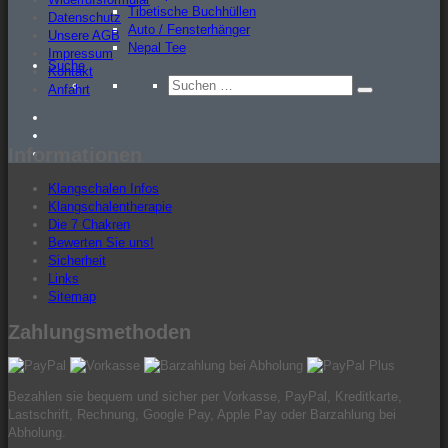
Tibetische Buchhüllen
Datenschutz
Auto / Fensterhänger
Unsere AGB
Nepal Tee
Impressum
Suche
Kontakt
Suche
Anfahrt
Suchen
nach:
Facebook
Instagram
Informationen
Twitter
Klangschalen Infos
Klangschalentherapie
Die 7 Chakren
Bewerten Sie uns!
Sicherheit
Links
Sitemap
Zahlungsmethoden
Bezahlen sie bequem und sicher per Vorkasse, PayPal, Kreditkarte,
Lastschrift, Rechnung, Google Pay, Apple Pay oder Barzahlung bei
Abholung.