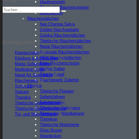
Maultrommeln
Tibetische Blasinstrumente
Suche
Muschelhorn
Suchen
nach:
Räucherstäbchen
Nag Champa Satya
Golden Nag Agarbathi
Goloka Räucherstäbchen
Tibetische Räucherstäbchen
Kategorien
Nepal Räucherstäbchen
Ayurveda Räucherstäbchen
Klangschalen
(3)
HEM Räucherstäbchen
Kleidung & Accessoires
(1)
Rope Räucherschnüre
Malas Gebetsketten
(3)
Weißer Salbei
Meditation Yoga
(1)
Räucherkegel
Nepal Art Shop Infos
(8)
Räucherwerk Zubehör
Räucherwerk
(1)
Tibetica
Schmuck
(1)
Tibetische Flaggen
Statuen
(1)
Gebetsfahnen
Thangka
(1)
Gebetsmühlen
Tibetische Gebetsfahnen
(3)
Tibetischer Türbehang
Tibetische Räucherstäbchen
(2)
Tibetischer Wandbehang
Tür- und Wandbehänge
(1)
Thangkas
Tibetische Manisteine
Ghau Boxen
Altardecken