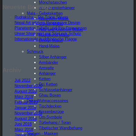
Mönchstaschen
Neueste Beiträge
Auto-/Fensterhänger
Mala - Gebetsketten
Rudraksha – Die Träne Shivas
Naturstein Malas
Nepal Art jetzt im Responsive Design
Samen Malas
Planetenton Tabelle und Ihre Frequenzen
Holz und Knochen Malas
Unser Shop jetzt mit SiteLock Schutz
Rudraksha Malas
Internationale buddhistische Flagge
Design Malas
Hand-Malas
Schmuck
Silber Anhänger
Armbänder
Armreife
Archiv
Anhänger
Ketten
Juli 2022
Dzi Ketten
November 2020
Schlüsselanhänger
August 2020
Ghau Boxen
März 2019
Deko-Wohnaccessoires
Februar 2019
Tischdecken
Januar 2019
Kissenbezüge
November 2018
Om-Symbole
August 2018
Türbehang / Toran
Juni 2018
Tibetischer Wandbehang
März 2018
Statuen - Masken
Januar 2018