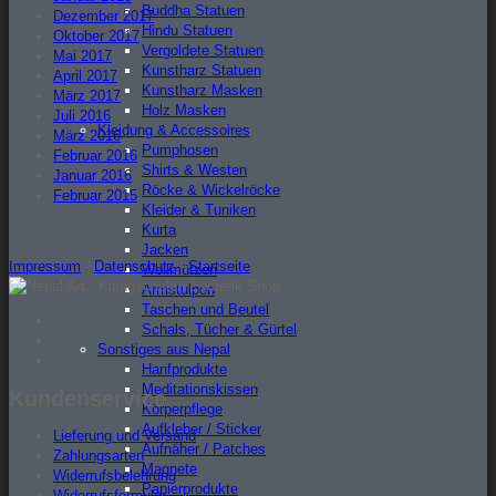
Buddha Statuen
Dezember 2017
Hindu Statuen
Oktober 2017
Vergoldete Statuen
Mai 2017
Kunstharz Statuen
April 2017
Kunstharz Masken
März 2017
Holz Masken
Juli 2016
Kleidung & Accessoires
März 2016
Pumphosen
Februar 2016
Shirts & Westen
Januar 2016
Röcke & Wickelröcke
Februar 2015
Kleider & Tuniken
Kurta
Jacken
Impressum
-
Datenschutz
-
Startseite
Wollmützen
Armstulpen
Taschen und Beutel
Facebook
Schals, Tücher & Gürtel
Instagram
Sonstiges aus Nepal
Twitter
Hanfprodukte
Meditationskissen
Kundenservice
Körperpflege
Aufkleber / Sticker
Lieferung und Versand
Aufnäher / Patches
Zahlungsarten
Magnete
Widerrufsbelehrung
Papierprodukte
Widerrufsformular