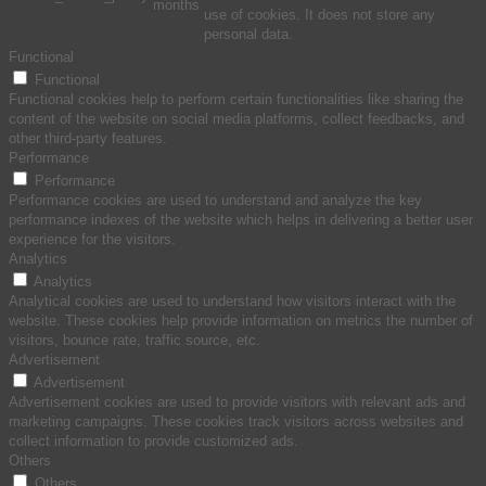
months
use of cookies. It does not store any
personal data.
Functional
Functional
Functional cookies help to perform certain functionalities like sharing the
content of the website on social media platforms, collect feedbacks, and
other third-party features.
Performance
Performance
Performance cookies are used to understand and analyze the key
performance indexes of the website which helps in delivering a better user
experience for the visitors.
Analytics
Analytics
Analytical cookies are used to understand how visitors interact with the
website. These cookies help provide information on metrics the number of
visitors, bounce rate, traffic source, etc.
Advertisement
Advertisement
Advertisement cookies are used to provide visitors with relevant ads and
marketing campaigns. These cookies track visitors across websites and
collect information to provide customized ads.
Others
Others