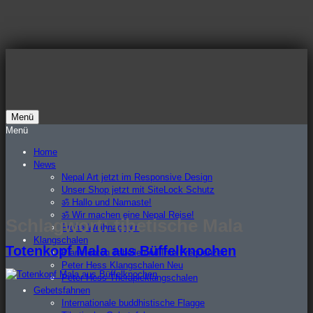
Zum
Inhalt
springen
Menü
Nepal Art Blog
Menü
Home
News
Nepal Art jetzt im Responsive Design
Unser Shop jetzt mit SiteLock Schutz
ॐ Hallo und Namaste!
ॐ Wir machen eine Nepal Reise!
Schlagwort:
tibetische Mala
Frohe Weihnachten
Klangschalen
Totenkopf Mala aus Büffelknochen
Planetenton Tabelle und Ihre Frequenzen
Peter Hess Klangschalen Neu
Peter Hess Therapieklangschalen
Gebetsfahnen
Internationale buddhistische Flagge