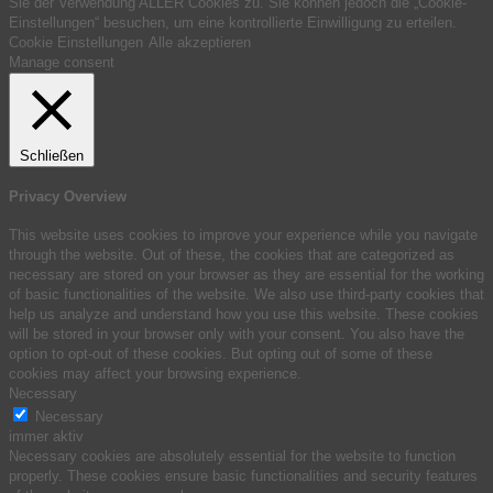
Sie der Verwendung ALLER Cookies zu. Sie können jedoch die „Cookie-
Einstellungen“ besuchen, um eine kontrollierte Einwilligung zu erteilen.
Cookie Einstellungen
Alle akzeptieren
Manage consent
Schließen
Privacy Overview
This website uses cookies to improve your experience while you navigate
through the website. Out of these, the cookies that are categorized as
necessary are stored on your browser as they are essential for the working
of basic functionalities of the website. We also use third-party cookies that
help us analyze and understand how you use this website. These cookies
will be stored in your browser only with your consent. You also have the
option to opt-out of these cookies. But opting out of some of these
cookies may affect your browsing experience.
Necessary
Necessary
immer aktiv
Necessary cookies are absolutely essential for the website to function
properly. These cookies ensure basic functionalities and security features