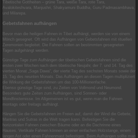
Tibetische Gottheiten – grüne Tara, weiße Tara, rote Tara,
Avalokiteshvara, Manjushri, Shakyamuni Buddha, Guru Padmasambhava,
und Milarepa.
Gebetsfahnen aufhängen
Bevor man die heiligen Fahnen in Tibet aufhängt, werden sie von einem
Mönch gesegnet. Oft wird das Aufhängen von Gebetsfahnen mit rituellen
Zeremonien begleitet. Die Fahnen sollen an bestimmten gesegneten
Tagen aufgehängt werden.
Günstige Tage zum Aufhängen der tibetischen Gebetsfahnen sind die
ersten zwei Wochen nach dem tibetische Neujahr, der 7. und 14. Tag des
vierten Monat „Saga Dawa“, der vierte Tag des sechsten Monats sowie der
15. Tag des neunten Monats. Das Aufhängen an diesen Tagen multipliziert
die Wirkung der Gebetsfahnen um das 100-Millionenfache.
Ebenso günstige Tage sind, zu Zeiten von Vollmond und Neumond.
Besonders gute Zeiten zum Aufhängen, sind Sonnen- oder
Mondfinsternisse. Im Allgemeinen ist es gut, wenn man die Fahnen
montags oder freitags aufhängt.
Hängen Sie die Gebetsfahnen im Freien auf, damit der Wind die Gebete,
Mantras und Sutras in die Welt tragen kann. Befestigen Sie die
horizontalen Fahnen zwischen Bäume oder an die Dachrinne eines
Hauses. Vertikale Fahnen können an einer einfachen Holzstange, einem
langen Ast oder einen Fahnenmast befestigen. Beim Aufhängen sollte man