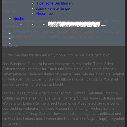
bedruckt.
Tibetische Buchhüllen
Auto / Fensterhänger
Gebete
Nepal Tee
Suche
Auf den tibetischen Gebetsfahnen werden auch Gebete gedruckt. Diese
Suche
beinhalten Bittgebete, Bestrebungen und gute Wünsche, die von
Suchen
nach:
verschiedenen Meistern wie z.B. Guru Rinpoche, während der gesamten
Facebook
Geschichte von Mahayana Buddhismus geschrieben wurden.
Instagram
Twitter
Symbole
Zu den Mantras werden auch Symbole und heilige Tiere gedruckt.
Das Windpferd (Lung-ta) ist das häufigste symbolische Tier auf den
Gebetsfahnen, es steht für Glück und Wohlstand und unsere eigenen
Lebensenergie. Daneben finden sich auch Tiere, wie der Tiger, als Symbol
für Vertrauen, der Löwen für die furchtlose Freude, Garuda für Weisheit
und der Drachen für die sanfte Macht.
Die 8 Glückssymbole – der Sonnenschirm (Schutz, Reichtum, Macht),
Goldfische (Weisheit und aus Leiden befreit), Schatz Vase (Erfüllung und
Wohlstand), Lotus (Reinheit), rechtsdrehende Muschelschale (die Lehre
des Buddha verbreiten) endlose Knoten (Verbindung), Victory-Zeichen
(Wissen, Glück, Sieg über die Unwissenheit und negative Einflüsse) und
ein Rad des Lebens (das Drehen des Dharma). Der Vajra (Dorje) – Symbol
für Unzerstörbarkeit.