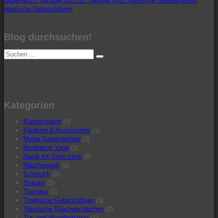
Nepal Art
27. Oktober 2017
11. Oktober 2022
Tibetische Gebetsfahnen
am
tibetische Gebetsfahnen
Blog durchsuchen!
Suche
Suchen
nach:
Kategorien
Klangschalen
(3)
Kleidung & Accessoires
(1)
Malas Gebetsketten
(3)
Meditation Yoga
(1)
Nepal Art Shop Infos
(8)
Räucherwerk
(1)
Schmuck
(1)
Statuen
(1)
Thangka
(1)
Tibetische Gebetsfahnen
(3)
Tibetische Räucherstäbchen
(2)
Tür- und Wandbehänge
(1)