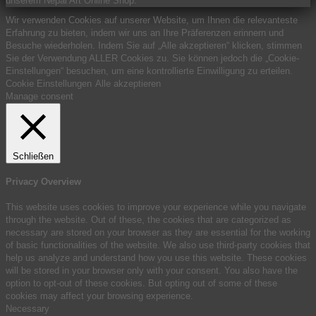
unserem Nepal Art Online Shop.
Wir verwenden Cookies auf unserer Website, um Ihnen die relevanteste
Erfahrung zu bieten, indem wir uns an Ihre Präferenzen erinnern und
Besuche wiederholen. Indem Sie auf „Alle akzeptieren“ klicken, stimmen
Sie der Verwendung ALLER Cookies zu. Sie können jedoch die „Cookie-
Einstellungen“ besuchen, um eine kontrollierte Einwilligung zu erteilen.
Cookie Einstellungen
Alle akzeptieren
Manage consent
Schließen
Privacy Overview
This website uses cookies to improve your experience while you navigate
through the website. Out of these, the cookies that are categorized as
necessary are stored on your browser as they are essential for the working
of basic functionalities of the website. We also use third-party cookies that
help us analyze and understand how you use this website. These cookies
will be stored in your browser only with your consent. You also have the
option to opt-out of these cookies. But opting out of some of these
cookies may affect your browsing experience.
Necessary