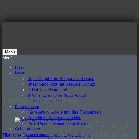
Zum
Inhalt
springen
Menü
Nepal Art Blog
Menü
Home
News
Nepal Art jetzt im Responsive Design
Unser Shop jetzt mit SiteLock Schutz
ॐ Hallo und Namaste!
ॐ Wir machen eine Nepal Reise!
Tibetische Gebetsfahnen
Frohe Weihnachten
Klangschalen
27. Oktober 2017 | 15:47 Uhr
Planetenton Tabelle und Ihre Frequenzen
Peter Hess Klangschalen Neu
Peter Hess Therapieklangschalen
Tibetische Gebetsfahnen am Swaymbunath Kathmandu, Nepal.
Gebetsfahnen
Internationale buddhistische Flagge
Tibetische Gebetsfahnen
bestehen aus mehreren kleinen Fahnen, die