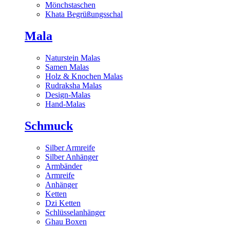
Mönchstaschen
Khata Begrüßungsschal
Mala
Naturstein Malas
Samen Malas
Holz & Knochen Malas
Rudraksha Malas
Design-Malas
Hand-Malas
Schmuck
Silber Armreife
Silber Anhänger
Armbänder
Armreife
Anhänger
Ketten
Dzi Ketten
Schlüsselanhänger
Ghau Boxen