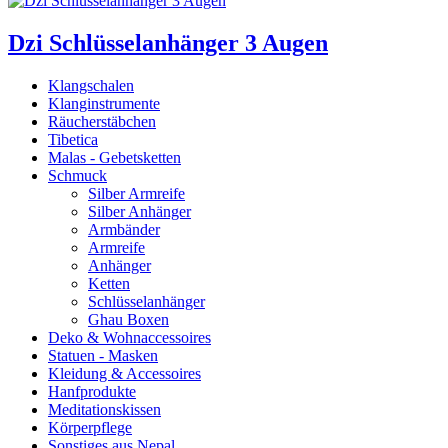
Dzi Schlüsselanhänger 3 Augen
Klangschalen
Klanginstrumente
Räucherstäbchen
Tibetica
Malas - Gebetsketten
Schmuck
Silber Armreife
Silber Anhänger
Armbänder
Armreife
Anhänger
Ketten
Schlüsselanhänger
Ghau Boxen
Deko & Wohnaccessoires
Statuen - Masken
Kleidung & Accessoires
Hanfprodukte
Meditationskissen
Körperpflege
Sonstiges aus Nepal