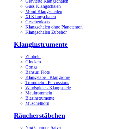
Gravierte Klangschalen
Guss-Klangschalen
Mond Klangschalen
Xl Klangschalen
Geschenksets
Klangschalen ohne Planetenton
Klangschalen Zubehör
Klanginstrumente
Zimbeln
Glocken
Gongs
Bansuri Flöte
Klangstäbe - Klangrohre
Trommeln - Percussions
Windspiele - Klangspiele
Maultrommeln
Blasinstrumente
Muschelhorn
Räucherstäbchen
Nag Champa Satya