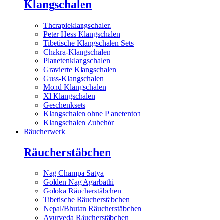
Klangschalen
Therapieklangschalen
Peter Hess Klangschalen
Tibetische Klangschalen Sets
Chakra-Klangschalen
Planetenklangschalen
Gravierte Klangschalen
Guss-Klangschalen
Mond Klangschalen
Xl Klangschalen
Geschenksets
Klangschalen ohne Planetenton
Klangschalen Zubehör
Räucherwerk
Räucherstäbchen
Nag Champa Satya
Golden Nag Agarbathi
Goloka Räucherstäbchen
Tibetische Räucherstäbchen
Nepal/Bhutan Räucherstäbchen
Ayurveda Räucherstäbchen