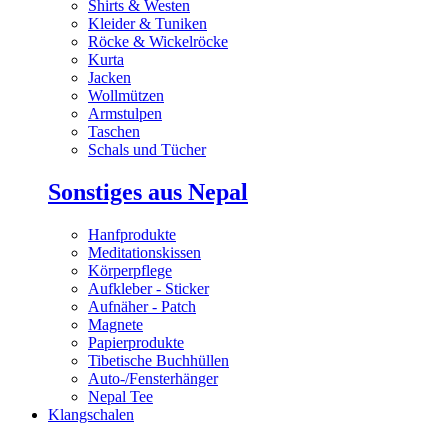
Shirts & Westen
Kleider & Tuniken
Röcke & Wickelröcke
Kurta
Jacken
Wollmützen
Armstulpen
Taschen
Schals und Tücher
Sonstiges aus Nepal
Hanfprodukte
Meditationskissen
Körperpflege
Aufkleber - Sticker
Aufnäher - Patch
Magnete
Papierprodukte
Tibetische Buchhüllen
Auto-/Fensterhänger
Nepal Tee
Klangschalen