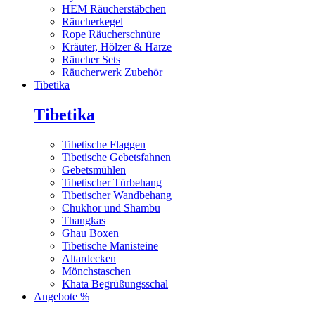
HEM Räucherstäbchen
Räucherkegel
Rope Räucherschnüre
Kräuter, Hölzer & Harze
Räucher Sets
Räucherwerk Zubehör
Tibetika
Tibetika
Tibetische Flaggen
Tibetische Gebetsfahnen
Gebetsmühlen
Tibetischer Türbehang
Tibetischer Wandbehang
Chukhor und Shambu
Thangkas
Ghau Boxen
Tibetische Manisteine
Altardecken
Mönchstaschen
Khata Begrüßungsschal
Angebote %