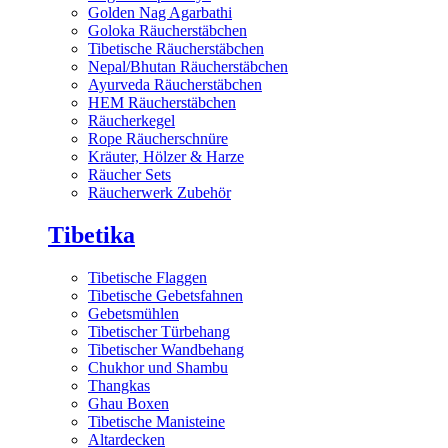
Golden Nag Agarbathi
Goloka Räucherstäbchen
Tibetische Räucherstäbchen
Nepal/Bhutan Räucherstäbchen
Ayurveda Räucherstäbchen
HEM Räucherstäbchen
Räucherkegel
Rope Räucherschnüre
Kräuter, Hölzer & Harze
Räucher Sets
Räucherwerk Zubehör
Tibetika
Tibetische Flaggen
Tibetische Gebetsfahnen
Gebetsmühlen
Tibetischer Türbehang
Tibetischer Wandbehang
Chukhor und Shambu
Thangkas
Ghau Boxen
Tibetische Manisteine
Altardecken