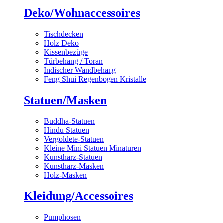
Deko/Wohnaccessoires
Tischdecken
Holz Deko
Kissenbezüge
Türbehang / Toran
Indischer Wandbehang
Feng Shui Regenbogen Kristalle
Statuen/Masken
Buddha-Statuen
Hindu Statuen
Vergoldete-Statuen
Kleine Mini Statuen Minaturen
Kunstharz-Statuen
Kunstharz-Masken
Holz-Masken
Kleidung/Accessoires
Pumphosen