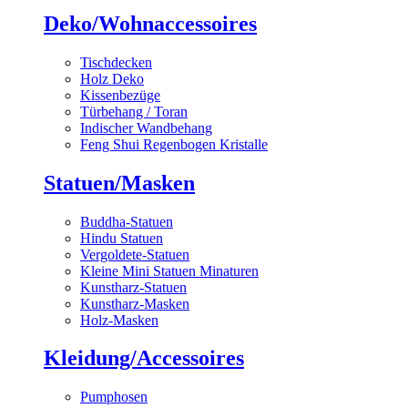
Deko/Wohnaccessoires
Tischdecken
Holz Deko
Kissenbezüge
Türbehang / Toran
Indischer Wandbehang
Feng Shui Regenbogen Kristalle
Statuen/Masken
Buddha-Statuen
Hindu Statuen
Vergoldete-Statuen
Kleine Mini Statuen Minaturen
Kunstharz-Statuen
Kunstharz-Masken
Holz-Masken
Kleidung/Accessoires
Pumphosen