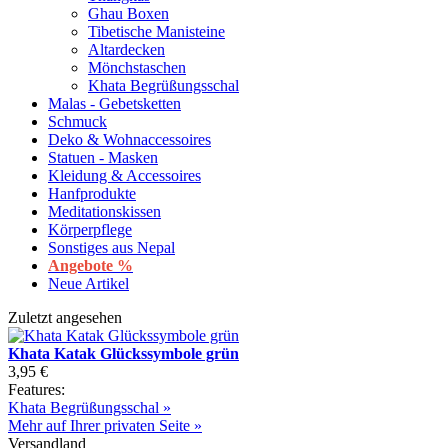
Ghau Boxen
Tibetische Manisteine
Altardecken
Mönchstaschen
Khata Begrüßungsschal
Malas - Gebetsketten
Schmuck
Deko & Wohnaccessoires
Statuen - Masken
Kleidung & Accessoires
Hanfprodukte
Meditationskissen
Körperpflege
Sonstiges aus Nepal
Angebote %
Neue Artikel
Zuletzt angesehen
Khata Katak Glückssymbole grün
3,95 €
Features:
Khata Begrüßungsschal »
Mehr auf Ihrer privaten Seite »
Versandland