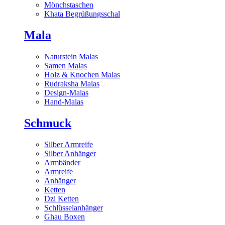
Mönchstaschen
Khata Begrüßungsschal
Mala
Naturstein Malas
Samen Malas
Holz & Knochen Malas
Rudraksha Malas
Design-Malas
Hand-Malas
Schmuck
Silber Armreife
Silber Anhänger
Armbänder
Armreife
Anhänger
Ketten
Dzi Ketten
Schlüsselanhänger
Ghau Boxen