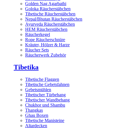
Golden Nag Agarbathi
Goloka Räucherstäbchen
Tibetische Räucherstäbchen
Nepal/Bhutan Räucherstäbchen
Ayurveda Räucherstäbchen
HEM Räucherstäbchen
Räucherkegel
Rope Räucherschnüre
Kräuter, Hölzer & Harze
Räucher Sets
Räucherwerk Zubehör
Tibetika
Tibetische Flaggen
Tibetische Gebetsfahnen
Gebetsmühlen
Tibetischer Türbehang
Tibetischer Wandbehang
Chukhor und Shambu
Thangkas
Ghau Boxen
Tibetische Manisteine
Altardecken