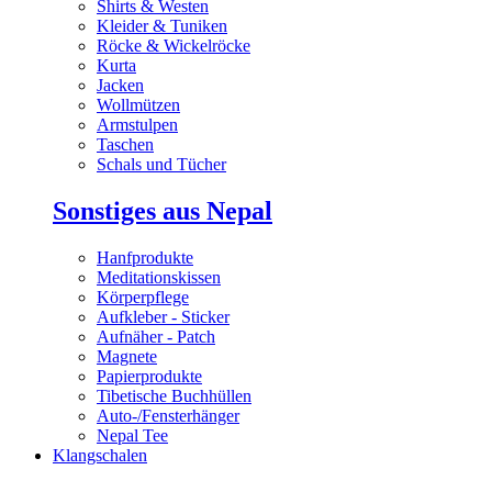
Shirts & Westen
Kleider & Tuniken
Röcke & Wickelröcke
Kurta
Jacken
Wollmützen
Armstulpen
Taschen
Schals und Tücher
Sonstiges aus Nepal
Hanfprodukte
Meditationskissen
Körperpflege
Aufkleber - Sticker
Aufnäher - Patch
Magnete
Papierprodukte
Tibetische Buchhüllen
Auto-/Fensterhänger
Nepal Tee
Klangschalen