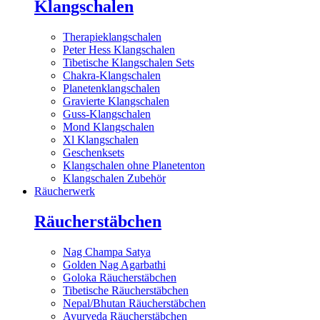
Klangschalen
Therapieklangschalen
Peter Hess Klangschalen
Tibetische Klangschalen Sets
Chakra-Klangschalen
Planetenklangschalen
Gravierte Klangschalen
Guss-Klangschalen
Mond Klangschalen
Xl Klangschalen
Geschenksets
Klangschalen ohne Planetenton
Klangschalen Zubehör
Räucherwerk
Räucherstäbchen
Nag Champa Satya
Golden Nag Agarbathi
Goloka Räucherstäbchen
Tibetische Räucherstäbchen
Nepal/Bhutan Räucherstäbchen
Ayurveda Räucherstäbchen