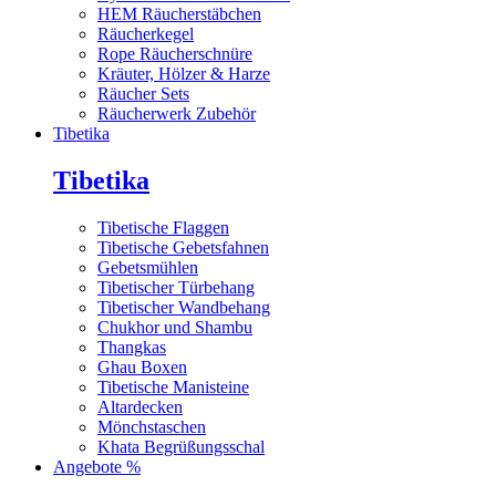
HEM Räucherstäbchen
Räucherkegel
Rope Räucherschnüre
Kräuter, Hölzer & Harze
Räucher Sets
Räucherwerk Zubehör
Tibetika
Tibetika
Tibetische Flaggen
Tibetische Gebetsfahnen
Gebetsmühlen
Tibetischer Türbehang
Tibetischer Wandbehang
Chukhor und Shambu
Thangkas
Ghau Boxen
Tibetische Manisteine
Altardecken
Mönchstaschen
Khata Begrüßungsschal
Angebote %