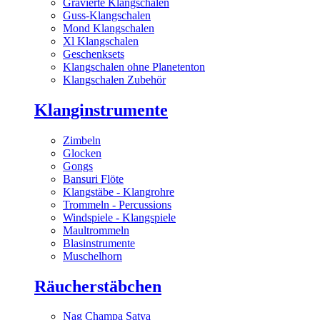
Gravierte Klangschalen
Guss-Klangschalen
Mond Klangschalen
Xl Klangschalen
Geschenksets
Klangschalen ohne Planetenton
Klangschalen Zubehör
Klanginstrumente
Zimbeln
Glocken
Gongs
Bansuri Flöte
Klangstäbe - Klangrohre
Trommeln - Percussions
Windspiele - Klangspiele
Maultrommeln
Blasinstrumente
Muschelhorn
Räucherstäbchen
Nag Champa Satya