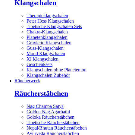
Klangschalen
Therapieklangschalen
Peter Hess Klangschalen
Tibetische Klangschalen Sets
Chakra-Klangschalen
Planetenklangschalen
Gravierte Klangschalen
Guss-Klangschalen
Mond Klangschalen
Xl Klangschalen
Geschenksets
Klangschalen ohne Planetenton
Klangschalen Zubehör
Räucherwerk
Räucherstäbchen
Nag Champa Satya
Golden Nag Agarbathi
Goloka Räucherstäbchen
Tibetische Räucherstäbchen
Nepal/Bhutan Räucherstäbchen
Ayurveda Räucherstäbchen