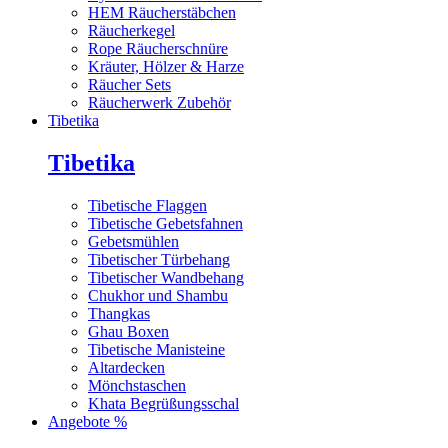
HEM Räucherstäbchen
Räucherkegel
Rope Räucherschnüre
Kräuter, Hölzer & Harze
Räucher Sets
Räucherwerk Zubehör
Tibetika
Tibetika
Tibetische Flaggen
Tibetische Gebetsfahnen
Gebetsmühlen
Tibetischer Türbehang
Tibetischer Wandbehang
Chukhor und Shambu
Thangkas
Ghau Boxen
Tibetische Manisteine
Altardecken
Mönchstaschen
Khata Begrüßungsschal
Angebote %