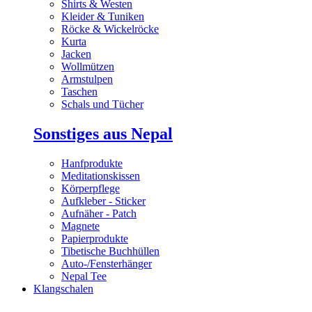
Shirts & Westen
Kleider & Tuniken
Röcke & Wickelröcke
Kurta
Jacken
Wollmützen
Armstulpen
Taschen
Schals und Tücher
Sonstiges aus Nepal
Hanfprodukte
Meditationskissen
Körperpflege
Aufkleber - Sticker
Aufnäher - Patch
Magnete
Papierprodukte
Tibetische Buchhüllen
Auto-/Fensterhänger
Nepal Tee
Klangschalen