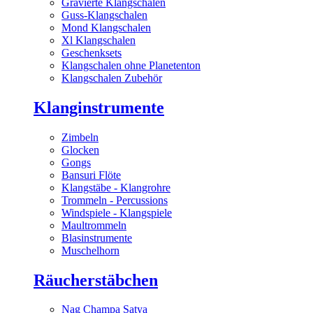
Gravierte Klangschalen
Guss-Klangschalen
Mond Klangschalen
Xl Klangschalen
Geschenksets
Klangschalen ohne Planetenton
Klangschalen Zubehör
Klanginstrumente
Zimbeln
Glocken
Gongs
Bansuri Flöte
Klangstäbe - Klangrohre
Trommeln - Percussions
Windspiele - Klangspiele
Maultrommeln
Blasinstrumente
Muschelhorn
Räucherstäbchen
Nag Champa Satya