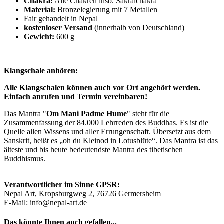
Chakra:
Alle Chakren insb. Sakralchakra
Material:
Bronzelegierung mit 7 Metallen
Fair gehandelt in Nepal
kostenloser Versand
(innerhalb von Deutschland)
Gewicht:
600 g
Klangschale anhören:
Alle Klangschalen können auch vor Ort angehört werden.
Einfach anrufen und Termin vereinbaren!
Das Mantra "
Om Mani Padme Hume
" steht für die
Zusammenfassung der 84.000 Lehrreden des Buddhas. Es ist die
Quelle allen Wissens und aller Errungenschaft. Übersetzt aus dem
Sanskrit, heißt es „oh du Kleinod in Lotusblüte“. Das Mantra ist das
älteste und bis heute bedeutendste Mantra des tibetischen
Buddhismus.
Verantwortlicher im Sinne GPSR:
Nepal Art, Kropsburgweg 2, 76726 Germersheim
E-Mail: info@nepal-art.de
Das könnte Ihnen auch gefallen...