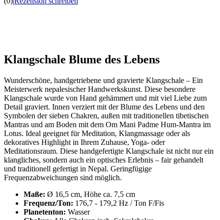
(0)
|
Rezension schreiben
Klangschale Blume des Lebens
Wunderschöne, handgetriebene und gravierte Klangschale – Ein
Meisterwerk nepalesischer Handwerkskunst. Diese besondere
Klangschale wurde von Hand gehämmert und mit viel Liebe zum
Detail graviert. Innen verziert mit der Blume des Lebens und den
Symbolen der sieben Chakren, außen mit traditionellen tibetischen
Mantras und am Boden mit dem Om Mani Padme Hum-Mantra im
Lotus. Ideal geeignet für Meditation, Klangmassage oder als
dekoratives Highlight in Ihrem Zuhause, Yoga- oder
Meditationsraum. Diese handgefertigte Klangschale ist nicht nur ein
klangliches, sondern auch ein optisches Erlebnis – fair gehandelt
und traditionell gefertigt in Nepal. Geringfügige
Frequenzabweichungen sind möglich.
Maße:
Ø 16,5 cm, Höhe ca. 7,5 cm
Frequenz/Ton:
176,7 - 179,2 Hz / Ton F/Fis
Planetenton:
Wasser