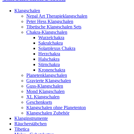
Klangschalen
Nepal Art Therapieklangschalen
Peter Hess Klangschalen
Tibetische Klangschalen Sets
Chakra-Klangschalen
Wurzelchakra
Sakralchakra
Solarplexus Chakra
Herzchakra
Halschakra
Stirnchakra
Kronenchakra
Planetenklangschalen
Gravierte Klangschalen
Guss-Klangschalen
Mond Klangschalen
XL Klangschalen
Geschenksets
Klangschalen ohne Planetenton
Klangschalen Zubehör
Klanginstrumente
Räucherstäbchen
Tibetica