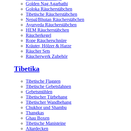
Golden Nag Agarbathi
Goloka Räucherstäbchen
Tibetische Räucherstäbchen
Nepal/Bhutan Räucherstäbchen
Ayurveda Räucherstäbchen
HEM Räucherstäbchen
Räucherkegel
Rope Räucherschnüre
Kräuter, Hölzer & Harze
Räucher Sets
Räucherwerk Zubehör
Tibetika
Tibetische Flaggen
Tibetische Gebetsfahnen
Gebetsmühlen
Tibetischer Türbehang
Tibetischer Wandbehang
Chukhor und Shambu
Thangkas
Ghau Boxen
Tibetische Manisteine
Altardecken