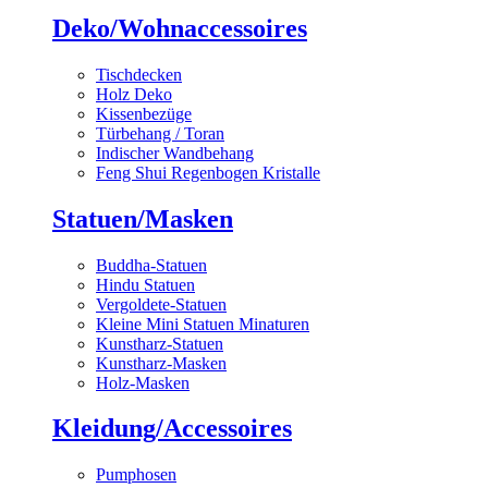
Deko/Wohnaccessoires
Tischdecken
Holz Deko
Kissenbezüge
Türbehang / Toran
Indischer Wandbehang
Feng Shui Regenbogen Kristalle
Statuen/Masken
Buddha-Statuen
Hindu Statuen
Vergoldete-Statuen
Kleine Mini Statuen Minaturen
Kunstharz-Statuen
Kunstharz-Masken
Holz-Masken
Kleidung/Accessoires
Pumphosen