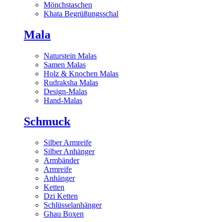
Mönchstaschen
Khata Begrüßungsschal
Mala
Naturstein Malas
Samen Malas
Holz & Knochen Malas
Rudraksha Malas
Design-Malas
Hand-Malas
Schmuck
Silber Armreife
Silber Anhänger
Armbänder
Armreife
Anhänger
Ketten
Dzi Ketten
Schlüsselanhänger
Ghau Boxen