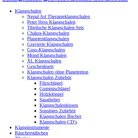
Klangschalen
Nepal Art Therapieklangschalen
Peter Hess Klangschalen
Tibetische Klangschalen Sets
Chakra-Klangschalen
Planetenklangschalen
Gravierte Klangschalen
Guss-Klangschalen
Mond Klangschalen
XL Klangschalen
Geschenksets
Klangschalen ohne Planetenton
Klangschalen Zubehör
Filzschlägel
Gummischlägel
Holzklöppel
Saugheber
Klangschalenkissen
Sonstiges Zubehör
Klangschalen Bücher
Klangschalen CD's
Klanginstrumente
Räucherstäbchen