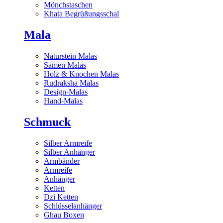
Mönchstaschen
Khata Begrüßungsschal
Mala
Naturstein Malas
Samen Malas
Holz & Knochen Malas
Rudraksha Malas
Design-Malas
Hand-Malas
Schmuck
Silber Armreife
Silber Anhänger
Armbänder
Armreife
Anhänger
Ketten
Dzi Ketten
Schlüsselanhänger
Ghau Boxen