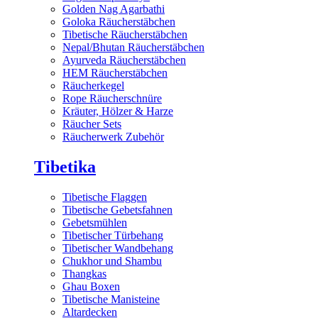
Golden Nag Agarbathi
Goloka Räucherstäbchen
Tibetische Räucherstäbchen
Nepal/Bhutan Räucherstäbchen
Ayurveda Räucherstäbchen
HEM Räucherstäbchen
Räucherkegel
Rope Räucherschnüre
Kräuter, Hölzer & Harze
Räucher Sets
Räucherwerk Zubehör
Tibetika
Tibetische Flaggen
Tibetische Gebetsfahnen
Gebetsmühlen
Tibetischer Türbehang
Tibetischer Wandbehang
Chukhor und Shambu
Thangkas
Ghau Boxen
Tibetische Manisteine
Altardecken