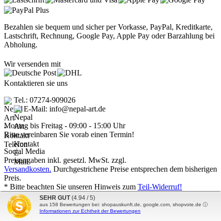
Bezahlen sie bequem und sicher per Vorkasse, PayPal, Kreditkarte,
Lastschrift, Rechnung, Google Pay, Apple Pay oder Barzahlung bei
Abholung.
Wir versenden mit
Kontaktieren sie uns
Tel.: 07274-909026
E-Mail: info@nepal-art.de
Montag bis Freitag - 09:00 - 15:00 Uhr
Bitte vereinbaren Sie vorab einen Termin!
Social Media
Preisangaben inkl. gesetzl. MwSt. zzgl.
Versandkosten.
Durchgestrichene Preise entsprechen dem bisherigen
Preis.
* Bitte beachten Sie unseren Hinweis zum
Teil-Widerruf!
Nepal Art - Handwerkskunst vom Dach der Welt © 2026 | Template
SEHR GUT
(4.94 / 5)
© 2009-2026 by
mod
ified eCommerce Shopsoftware
aus
158
Bewertungen bei: shopauskunft.de, google.com, shopvote.de ⓘ
Informationen zur Echtheit der Bewertungen
mod
ified eCommerce Shopsoftware © 2009-2026