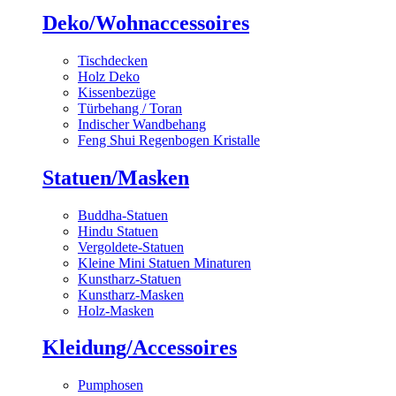
Deko/Wohnaccessoires
Tischdecken
Holz Deko
Kissenbezüge
Türbehang / Toran
Indischer Wandbehang
Feng Shui Regenbogen Kristalle
Statuen/Masken
Buddha-Statuen
Hindu Statuen
Vergoldete-Statuen
Kleine Mini Statuen Minaturen
Kunstharz-Statuen
Kunstharz-Masken
Holz-Masken
Kleidung/Accessoires
Pumphosen