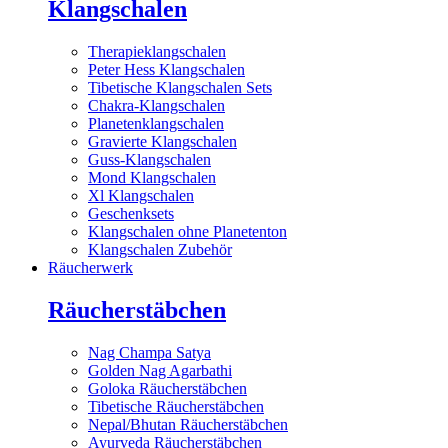
Klangschalen
Therapieklangschalen
Peter Hess Klangschalen
Tibetische Klangschalen Sets
Chakra-Klangschalen
Planetenklangschalen
Gravierte Klangschalen
Guss-Klangschalen
Mond Klangschalen
Xl Klangschalen
Geschenksets
Klangschalen ohne Planetenton
Klangschalen Zubehör
Räucherwerk
Räucherstäbchen
Nag Champa Satya
Golden Nag Agarbathi
Goloka Räucherstäbchen
Tibetische Räucherstäbchen
Nepal/Bhutan Räucherstäbchen
Ayurveda Räucherstäbchen