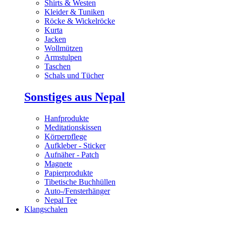
Shirts & Westen
Kleider & Tuniken
Röcke & Wickelröcke
Kurta
Jacken
Wollmützen
Armstulpen
Taschen
Schals und Tücher
Sonstiges aus Nepal
Hanfprodukte
Meditationskissen
Körperpflege
Aufkleber - Sticker
Aufnäher - Patch
Magnete
Papierprodukte
Tibetische Buchhüllen
Auto-/Fensterhänger
Nepal Tee
Klangschalen