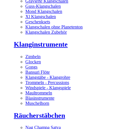
Gravierte Klangschalen
Guss-Klangschalen
Mond Klangschalen
Xl Klangschalen
Geschenksets
Klangschalen ohne Planetenton
Klangschalen Zubehör
Klanginstrumente
Zimbeln
Glocken
Gongs
Bansuri Flöte
Klangstäbe - Klangrohre
Trommeln - Percussions
Windspiele - Klangspiele
Maultrommeln
Blasinstrumente
Muschelhorn
Räucherstäbchen
Nag Champa Satya