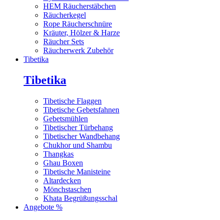
HEM Räucherstäbchen
Räucherkegel
Rope Räucherschnüre
Kräuter, Hölzer & Harze
Räucher Sets
Räucherwerk Zubehör
Tibetika
Tibetika
Tibetische Flaggen
Tibetische Gebetsfahnen
Gebetsmühlen
Tibetischer Türbehang
Tibetischer Wandbehang
Chukhor und Shambu
Thangkas
Ghau Boxen
Tibetische Manisteine
Altardecken
Mönchstaschen
Khata Begrüßungsschal
Angebote %