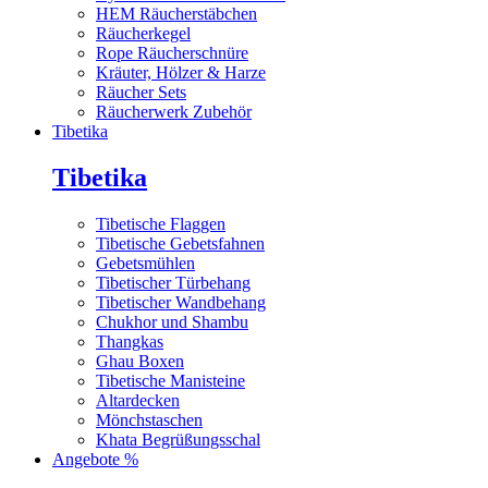
HEM Räucherstäbchen
Räucherkegel
Rope Räucherschnüre
Kräuter, Hölzer & Harze
Räucher Sets
Räucherwerk Zubehör
Tibetika
Tibetika
Tibetische Flaggen
Tibetische Gebetsfahnen
Gebetsmühlen
Tibetischer Türbehang
Tibetischer Wandbehang
Chukhor und Shambu
Thangkas
Ghau Boxen
Tibetische Manisteine
Altardecken
Mönchstaschen
Khata Begrüßungsschal
Angebote %