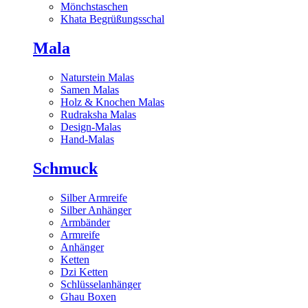
Mönchstaschen
Khata Begrüßungsschal
Mala
Naturstein Malas
Samen Malas
Holz & Knochen Malas
Rudraksha Malas
Design-Malas
Hand-Malas
Schmuck
Silber Armreife
Silber Anhänger
Armbänder
Armreife
Anhänger
Ketten
Dzi Ketten
Schlüsselanhänger
Ghau Boxen