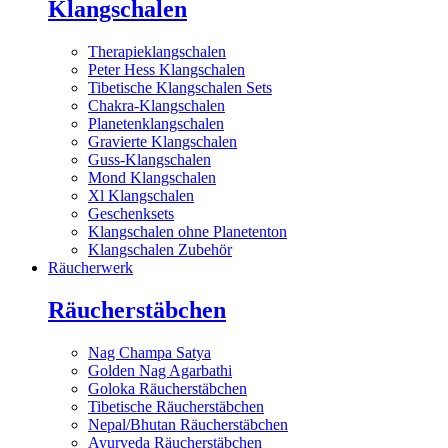
Klangschalen
Therapieklangschalen
Peter Hess Klangschalen
Tibetische Klangschalen Sets
Chakra-Klangschalen
Planetenklangschalen
Gravierte Klangschalen
Guss-Klangschalen
Mond Klangschalen
Xl Klangschalen
Geschenksets
Klangschalen ohne Planetenton
Klangschalen Zubehör
Räucherwerk
Räucherstäbchen
Nag Champa Satya
Golden Nag Agarbathi
Goloka Räucherstäbchen
Tibetische Räucherstäbchen
Nepal/Bhutan Räucherstäbchen
Ayurveda Räucherstäbchen