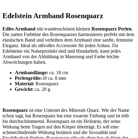
Edelstein Armband Rosenquarz
Edles Armband
mit wunderschönen kleinen
Rosenquarz Perlen
.
Die zarten Farbtöne des Rosenquarzes harmonieren perfekt mit dem
elastischen Band und verleihen dem Armband eine sanfte, feminine
Eleganz. Ideal als stilvolles Accessoire für jeden Anlass. Da
Edelsteine ein Naturprodukt sind und Hnadarbeit, kann jedes
Armband von der Abbildung in Maserung und Farbe leichte
Abweichungen haben.
Armbandlänge:
ca. 18 cm
Perlengröße:
Ø ca. 8 mm
Material:
Rosenquarz
Gewicht:
ca. 20 g
Rosenquarz
ist eine Unterart des Minerals Quarz. Wie der Name
schon sagt, hat Rosenquarz hat eine rosarote Färbung und ist trüb
bis durchschimmernd. Rosenquarz ist ein Heilstein, der seine
Wirkung beim Tragen auf den Körper überträgt. Er soll eine
schmerzlindernde Wirkung besitzen und die Sexualität und
Fruchtbarkeit fördern. Rosenquarz gilt seit alters her als Stein der