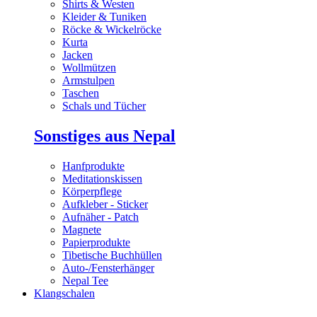
Shirts & Westen
Kleider & Tuniken
Röcke & Wickelröcke
Kurta
Jacken
Wollmützen
Armstulpen
Taschen
Schals und Tücher
Sonstiges aus Nepal
Hanfprodukte
Meditationskissen
Körperpflege
Aufkleber - Sticker
Aufnäher - Patch
Magnete
Papierprodukte
Tibetische Buchhüllen
Auto-/Fensterhänger
Nepal Tee
Klangschalen