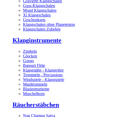
Gravierte Klangschalen
Guss-Klangschalen
Mond Klangschalen
Xl Klangschalen
Geschenksets
Klangschalen ohne Planetenton
Klangschalen Zubehör
Klanginstrumente
Zimbeln
Glocken
Gongs
Bansuri Flöte
Klangstäbe - Klangrohre
Trommeln - Percussions
Windspiele - Klangspiele
Maultrommeln
Blasinstrumente
Muschelhorn
Räucherstäbchen
Nag Champa Satya