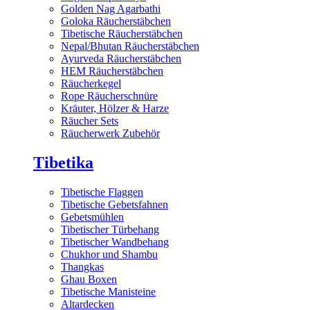
Golden Nag Agarbathi
Goloka Räucherstäbchen
Tibetische Räucherstäbchen
Nepal/Bhutan Räucherstäbchen
Ayurveda Räucherstäbchen
HEM Räucherstäbchen
Räucherkegel
Rope Räucherschnüre
Kräuter, Hölzer & Harze
Räucher Sets
Räucherwerk Zubehör
Tibetika
Tibetische Flaggen
Tibetische Gebetsfahnen
Gebetsmühlen
Tibetischer Türbehang
Tibetischer Wandbehang
Chukhor und Shambu
Thangkas
Ghau Boxen
Tibetische Manisteine
Altardecken