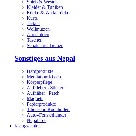
Shirts & Westen
Kleider & Tuniken
Röcke & Wickelröcke
Kurta
Jacken
Wollmützen
Armstulpen
Taschen
Schals und Tücher
Sonstiges aus Nepal
Hanfprodukte
Meditationskissen
Körperpflege
Aufkleber - Sticker
Aufnäher - Patch
Magnete
Papierprodukte
Tibetische Buchhüllen
Auto-/Fensterhänger
Nepal Tee
Klangschalen