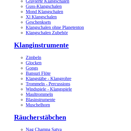
Gravierte Klangschalen
Guss-Klangschalen
Mond Klangschalen
Xl Klangschalen
Geschenksets
Klangschalen ohne Planetenton
Klangschalen Zubehör
Klanginstrumente
Zimbeln
Glocken
Gongs
Bansuri Flöte
Klangstäbe - Klangrohre
Trommeln - Percussions
Windspiele - Klangspiele
Maultrommeln
Blasinstrumente
Muschelhorn
Räucherstäbchen
Nag Champa Satya