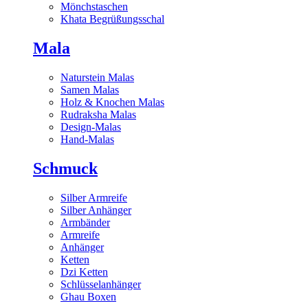
Mönchstaschen
Khata Begrüßungsschal
Mala
Naturstein Malas
Samen Malas
Holz & Knochen Malas
Rudraksha Malas
Design-Malas
Hand-Malas
Schmuck
Silber Armreife
Silber Anhänger
Armbänder
Armreife
Anhänger
Ketten
Dzi Ketten
Schlüsselanhänger
Ghau Boxen