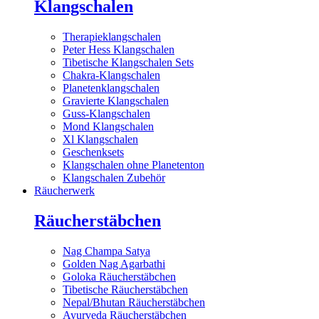
Klangschalen
Therapieklangschalen
Peter Hess Klangschalen
Tibetische Klangschalen Sets
Chakra-Klangschalen
Planetenklangschalen
Gravierte Klangschalen
Guss-Klangschalen
Mond Klangschalen
Xl Klangschalen
Geschenksets
Klangschalen ohne Planetenton
Klangschalen Zubehör
Räucherwerk
Räucherstäbchen
Nag Champa Satya
Golden Nag Agarbathi
Goloka Räucherstäbchen
Tibetische Räucherstäbchen
Nepal/Bhutan Räucherstäbchen
Ayurveda Räucherstäbchen