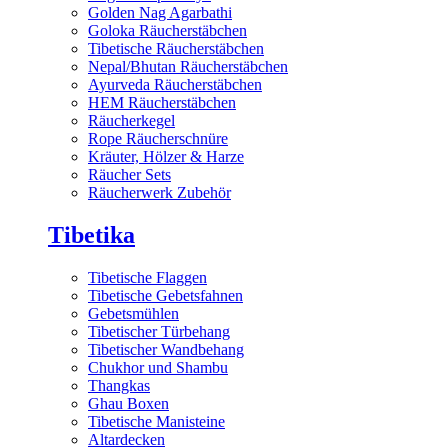
Golden Nag Agarbathi
Goloka Räucherstäbchen
Tibetische Räucherstäbchen
Nepal/Bhutan Räucherstäbchen
Ayurveda Räucherstäbchen
HEM Räucherstäbchen
Räucherkegel
Rope Räucherschnüre
Kräuter, Hölzer & Harze
Räucher Sets
Räucherwerk Zubehör
Tibetika
Tibetische Flaggen
Tibetische Gebetsfahnen
Gebetsmühlen
Tibetischer Türbehang
Tibetischer Wandbehang
Chukhor und Shambu
Thangkas
Ghau Boxen
Tibetische Manisteine
Altardecken