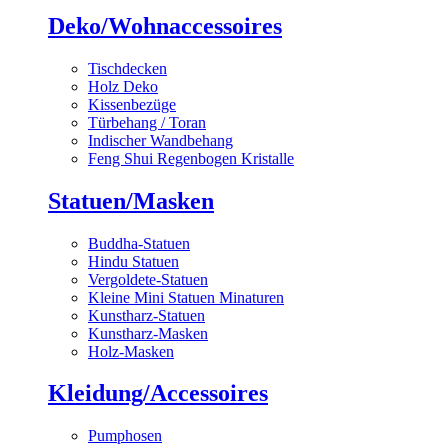
Deko/Wohnaccessoires
Tischdecken
Holz Deko
Kissenbezüge
Türbehang / Toran
Indischer Wandbehang
Feng Shui Regenbogen Kristalle
Statuen/Masken
Buddha-Statuen
Hindu Statuen
Vergoldete-Statuen
Kleine Mini Statuen Minaturen
Kunstharz-Statuen
Kunstharz-Masken
Holz-Masken
Kleidung/Accessoires
Pumphosen