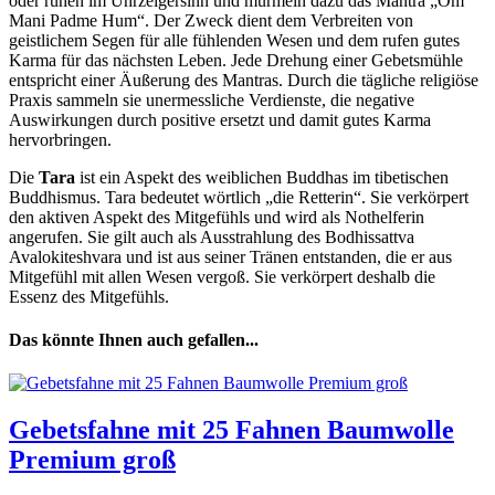
oder ruhen im Uhrzeigersinn und murmeln dazu das Mantra „Om
Mani Padme Hum“. Der Zweck dient dem Verbreiten von
geistlichem Segen für alle fühlenden Wesen und dem rufen gutes
Karma für das nächsten Leben. Jede Drehung einer Gebetsmühle
entspricht einer Äußerung des Mantras. Durch die tägliche religiöse
Praxis sammeln sie unermessliche Verdienste, die negative
Auswirkungen durch positive ersetzt und damit gutes Karma
hervorbringen.
Die
Tara
ist ein Aspekt des weiblichen Buddhas im tibetischen
Buddhismus. Tara bedeutet wörtlich „die Retterin“. Sie verkörpert
den aktiven Aspekt des Mitgefühls und wird als Nothelferin
angerufen. Sie gilt auch als Ausstrahlung des Bodhissattva
Avalokiteshvara und ist aus seiner Tränen entstanden, die er aus
Mitgefühl mit allen Wesen vergoß. Sie verkörpert deshalb die
Essenz des Mitgefühls.
Das könnte Ihnen auch gefallen...
Gebetsfahne mit 25 Fahnen Baumwolle
Premium groß