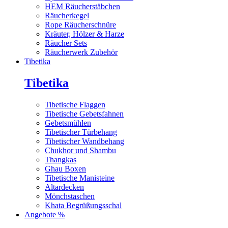
HEM Räucherstäbchen
Räucherkegel
Rope Räucherschnüre
Kräuter, Hölzer & Harze
Räucher Sets
Räucherwerk Zubehör
Tibetika
Tibetika
Tibetische Flaggen
Tibetische Gebetsfahnen
Gebetsmühlen
Tibetischer Türbehang
Tibetischer Wandbehang
Chukhor und Shambu
Thangkas
Ghau Boxen
Tibetische Manisteine
Altardecken
Mönchstaschen
Khata Begrüßungsschal
Angebote %