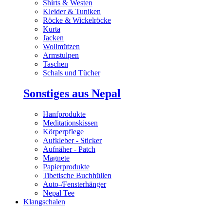
Shirts & Westen
Kleider & Tuniken
Röcke & Wickelröcke
Kurta
Jacken
Wollmützen
Armstulpen
Taschen
Schals und Tücher
Sonstiges aus Nepal
Hanfprodukte
Meditationskissen
Körperpflege
Aufkleber - Sticker
Aufnäher - Patch
Magnete
Papierprodukte
Tibetische Buchhüllen
Auto-/Fensterhänger
Nepal Tee
Klangschalen