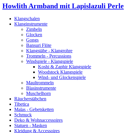
Howlith Armband mit Lapislazuli Perle
Klangschalen
Klanginstrumente
Zimbeln
Glocken
Gongs
Bansuri Flöte
Klangstäbe - Klangrohre
Trommeln - Percussions
Windspiele - Klangspiele
Koshi & Zaphir Klangspiele
Woodstock Klangspiele
Wind- und Glockenspiele
Maultrommeln
Blasinstrumente
Muschelhorn
Räucherstäbchen
Tibetica
Malas - Gebetsketten
Schmuck
Deko & Wohnaccessoires
Statuen - Masken
Kleidung & Accessoires