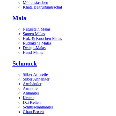
Mönchstaschen
Khata Begrüßungsschal
Mala
Naturstein Malas
Samen Malas
Holz & Knochen Malas
Rudraksha Malas
Design-Malas
Hand-Malas
Schmuck
Silber Armreife
Silber Anhänger
Armbänder
Armreife
Anhänger
Ketten
Dzi Ketten
Schlüsselanhänger
Ghau Boxen