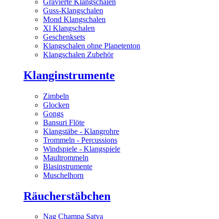
Gravierte Klangschalen
Guss-Klangschalen
Mond Klangschalen
Xl Klangschalen
Geschenksets
Klangschalen ohne Planetenton
Klangschalen Zubehör
Klanginstrumente
Zimbeln
Glocken
Gongs
Bansuri Flöte
Klangstäbe - Klangrohre
Trommeln - Percussions
Windspiele - Klangspiele
Maultrommeln
Blasinstrumente
Muschelhorn
Räucherstäbchen
Nag Champa Satya