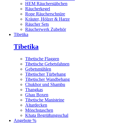
HEM Räucherstäbchen
Räucherkegel
Rope Räucherschnüre
Kräuter, Hölzer & Harze
Räucher Sets
Räucherwerk Zubehör
Tibetika
Tibetika
Tibetische Flaggen
Tibetische Gebetsfahnen
Gebetsmühlen
Tibetischer Türbehang
Tibetischer Wandbehang
Chukhor und Shambu
Thangkas
Ghau Boxen
Tibetische Manisteine
Altardecken
Mönchstaschen
Khata Begrüßungsschal
Angebote %