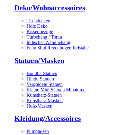
Deko/Wohnaccessoires
Tischdecken
Holz Deko
Kissenbezüge
Türbehang / Toran
Indischer Wandbehang
Feng Shui Regenbogen Kristalle
Statuen/Masken
Buddha-Statuen
Hindu Statuen
Vergoldete-Statuen
Kleine Mini Statuen Minaturen
Kunstharz-Statuen
Kunstharz-Masken
Holz-Masken
Kleidung/Accessoires
Pumphosen