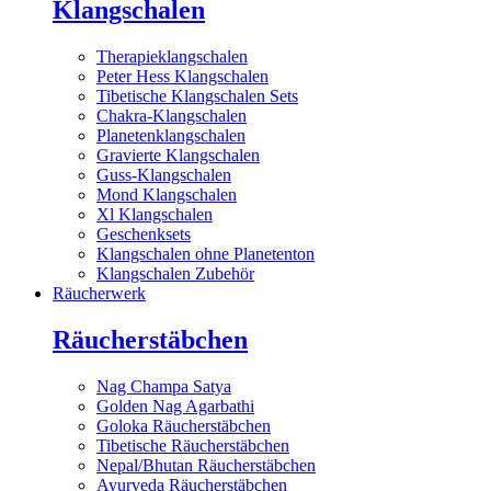
Klangschalen
Therapieklangschalen
Peter Hess Klangschalen
Tibetische Klangschalen Sets
Chakra-Klangschalen
Planetenklangschalen
Gravierte Klangschalen
Guss-Klangschalen
Mond Klangschalen
Xl Klangschalen
Geschenksets
Klangschalen ohne Planetenton
Klangschalen Zubehör
Räucherwerk
Räucherstäbchen
Nag Champa Satya
Golden Nag Agarbathi
Goloka Räucherstäbchen
Tibetische Räucherstäbchen
Nepal/Bhutan Räucherstäbchen
Ayurveda Räucherstäbchen