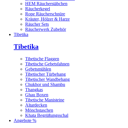
HEM Räucherstäbchen
Räucherkegel
Rope Räucherschnüre
Kräuter, Hölzer & Harze
Räucher Sets
Räucherwerk Zubehör
Tibetika
Tibetika
Tibetische Flaggen
Tibetische Gebetsfahnen
Gebetsmühlen
Tibetischer Türbehang
Tibetischer Wandbehang
Chukhor und Shambu
Thangkas
Ghau Boxen
Tibetische Manisteine
Altardecken
Mönchstaschen
Khata Begrüßungsschal
Angebote %