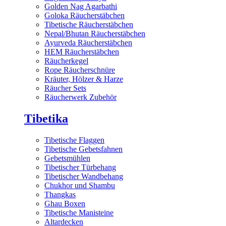
Golden Nag Agarbathi
Goloka Räucherstäbchen
Tibetische Räucherstäbchen
Nepal/Bhutan Räucherstäbchen
Ayurveda Räucherstäbchen
HEM Räucherstäbchen
Räucherkegel
Rope Räucherschnüre
Kräuter, Hölzer & Harze
Räucher Sets
Räucherwerk Zubehör
Tibetika
Tibetische Flaggen
Tibetische Gebetsfahnen
Gebetsmühlen
Tibetischer Türbehang
Tibetischer Wandbehang
Chukhor und Shambu
Thangkas
Ghau Boxen
Tibetische Manisteine
Altardecken