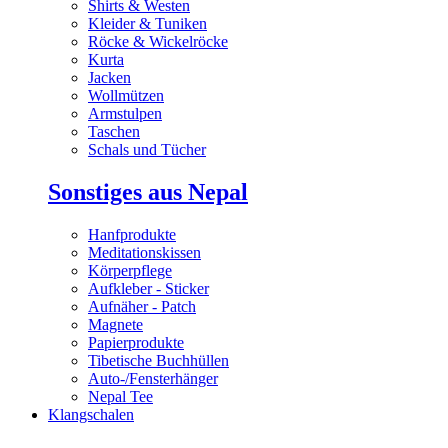
Shirts & Westen
Kleider & Tuniken
Röcke & Wickelröcke
Kurta
Jacken
Wollmützen
Armstulpen
Taschen
Schals und Tücher
Sonstiges aus Nepal
Hanfprodukte
Meditationskissen
Körperpflege
Aufkleber - Sticker
Aufnäher - Patch
Magnete
Papierprodukte
Tibetische Buchhüllen
Auto-/Fensterhänger
Nepal Tee
Klangschalen