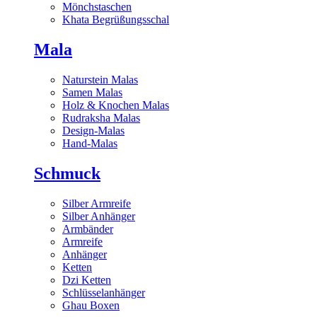
Mönchstaschen
Khata Begrüßungsschal
Mala
Naturstein Malas
Samen Malas
Holz & Knochen Malas
Rudraksha Malas
Design-Malas
Hand-Malas
Schmuck
Silber Armreife
Silber Anhänger
Armbänder
Armreife
Anhänger
Ketten
Dzi Ketten
Schlüsselanhänger
Ghau Boxen