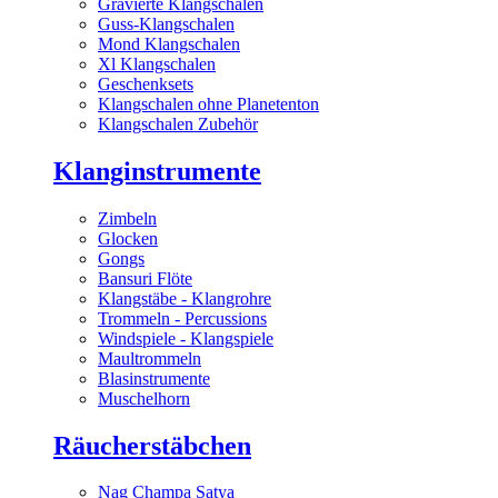
Gravierte Klangschalen
Guss-Klangschalen
Mond Klangschalen
Xl Klangschalen
Geschenksets
Klangschalen ohne Planetenton
Klangschalen Zubehör
Klanginstrumente
Zimbeln
Glocken
Gongs
Bansuri Flöte
Klangstäbe - Klangrohre
Trommeln - Percussions
Windspiele - Klangspiele
Maultrommeln
Blasinstrumente
Muschelhorn
Räucherstäbchen
Nag Champa Satya