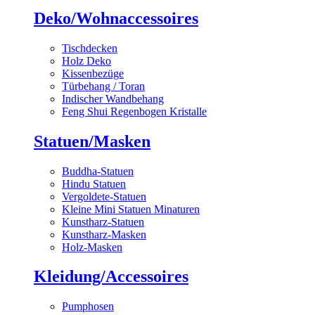
Deko/Wohnaccessoires
Tischdecken
Holz Deko
Kissenbezüge
Türbehang / Toran
Indischer Wandbehang
Feng Shui Regenbogen Kristalle
Statuen/Masken
Buddha-Statuen
Hindu Statuen
Vergoldete-Statuen
Kleine Mini Statuen Minaturen
Kunstharz-Statuen
Kunstharz-Masken
Holz-Masken
Kleidung/Accessoires
Pumphosen