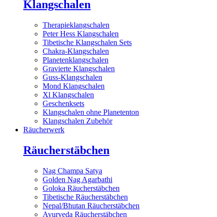
Klangschalen
Therapieklangschalen
Peter Hess Klangschalen
Tibetische Klangschalen Sets
Chakra-Klangschalen
Planetenklangschalen
Gravierte Klangschalen
Guss-Klangschalen
Mond Klangschalen
Xl Klangschalen
Geschenksets
Klangschalen ohne Planetenton
Klangschalen Zubehör
Räucherwerk
Räucherstäbchen
Nag Champa Satya
Golden Nag Agarbathi
Goloka Räucherstäbchen
Tibetische Räucherstäbchen
Nepal/Bhutan Räucherstäbchen
Ayurveda Räucherstäbchen