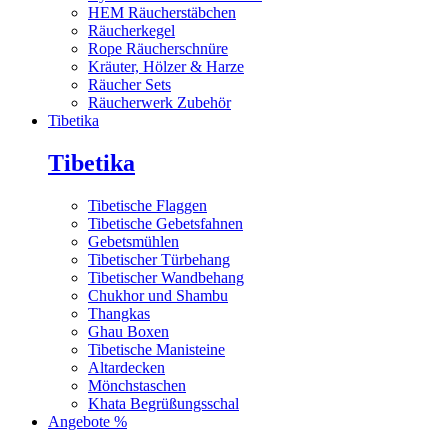
HEM Räucherstäbchen
Räucherkegel
Rope Räucherschnüre
Kräuter, Hölzer & Harze
Räucher Sets
Räucherwerk Zubehör
Tibetika
Tibetika
Tibetische Flaggen
Tibetische Gebetsfahnen
Gebetsmühlen
Tibetischer Türbehang
Tibetischer Wandbehang
Chukhor und Shambu
Thangkas
Ghau Boxen
Tibetische Manisteine
Altardecken
Mönchstaschen
Khata Begrüßungsschal
Angebote %