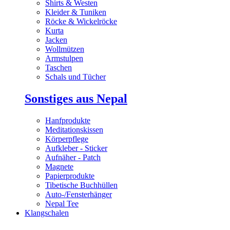
Shirts & Westen
Kleider & Tuniken
Röcke & Wickelröcke
Kurta
Jacken
Wollmützen
Armstulpen
Taschen
Schals und Tücher
Sonstiges aus Nepal
Hanfprodukte
Meditationskissen
Körperpflege
Aufkleber - Sticker
Aufnäher - Patch
Magnete
Papierprodukte
Tibetische Buchhüllen
Auto-/Fensterhänger
Nepal Tee
Klangschalen