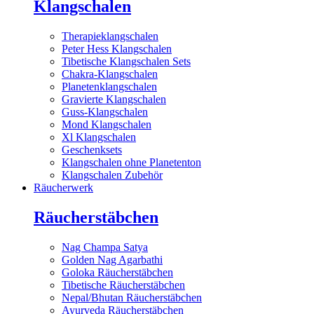
Klangschalen
Therapieklangschalen
Peter Hess Klangschalen
Tibetische Klangschalen Sets
Chakra-Klangschalen
Planetenklangschalen
Gravierte Klangschalen
Guss-Klangschalen
Mond Klangschalen
Xl Klangschalen
Geschenksets
Klangschalen ohne Planetenton
Klangschalen Zubehör
Räucherwerk
Räucherstäbchen
Nag Champa Satya
Golden Nag Agarbathi
Goloka Räucherstäbchen
Tibetische Räucherstäbchen
Nepal/Bhutan Räucherstäbchen
Ayurveda Räucherstäbchen