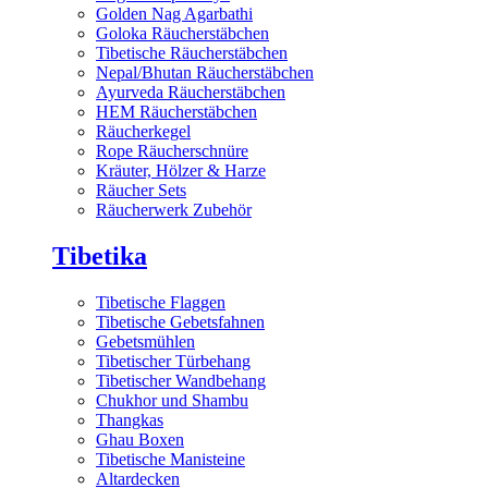
Golden Nag Agarbathi
Goloka Räucherstäbchen
Tibetische Räucherstäbchen
Nepal/Bhutan Räucherstäbchen
Ayurveda Räucherstäbchen
HEM Räucherstäbchen
Räucherkegel
Rope Räucherschnüre
Kräuter, Hölzer & Harze
Räucher Sets
Räucherwerk Zubehör
Tibetika
Tibetische Flaggen
Tibetische Gebetsfahnen
Gebetsmühlen
Tibetischer Türbehang
Tibetischer Wandbehang
Chukhor und Shambu
Thangkas
Ghau Boxen
Tibetische Manisteine
Altardecken