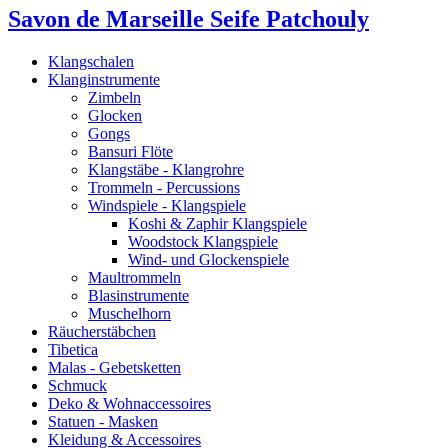
Savon de Marseille Seife Patchouly
Klangschalen
Klanginstrumente
Zimbeln
Glocken
Gongs
Bansuri Flöte
Klangstäbe - Klangrohre
Trommeln - Percussions
Windspiele - Klangspiele
Koshi & Zaphir Klangspiele
Woodstock Klangspiele
Wind- und Glockenspiele
Maultrommeln
Blasinstrumente
Muschelhorn
Räucherstäbchen
Tibetica
Malas - Gebetsketten
Schmuck
Deko & Wohnaccessoires
Statuen - Masken
Kleidung & Accessoires