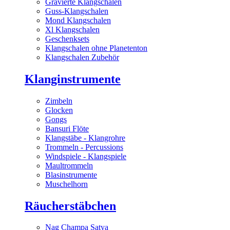
Gravierte Klangschalen
Guss-Klangschalen
Mond Klangschalen
Xl Klangschalen
Geschenksets
Klangschalen ohne Planetenton
Klangschalen Zubehör
Klanginstrumente
Zimbeln
Glocken
Gongs
Bansuri Flöte
Klangstäbe - Klangrohre
Trommeln - Percussions
Windspiele - Klangspiele
Maultrommeln
Blasinstrumente
Muschelhorn
Räucherstäbchen
Nag Champa Satya