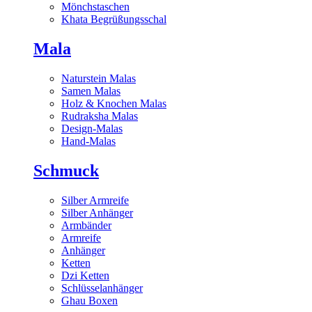
Mönchstaschen
Khata Begrüßungsschal
Mala
Naturstein Malas
Samen Malas
Holz & Knochen Malas
Rudraksha Malas
Design-Malas
Hand-Malas
Schmuck
Silber Armreife
Silber Anhänger
Armbänder
Armreife
Anhänger
Ketten
Dzi Ketten
Schlüsselanhänger
Ghau Boxen