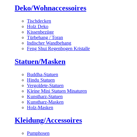
Deko/Wohnaccessoires
Tischdecken
Holz Deko
Kissenbezüge
Türbehang / Toran
Indischer Wandbehang
Feng Shui Regenbogen Kristalle
Statuen/Masken
Buddha-Statuen
Hindu Statuen
Vergoldete-Statuen
Kleine Mini Statuen Minaturen
Kunstharz-Statuen
Kunstharz-Masken
Holz-Masken
Kleidung/Accessoires
Pumphosen