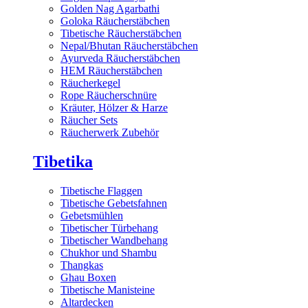
Golden Nag Agarbathi
Goloka Räucherstäbchen
Tibetische Räucherstäbchen
Nepal/Bhutan Räucherstäbchen
Ayurveda Räucherstäbchen
HEM Räucherstäbchen
Räucherkegel
Rope Räucherschnüre
Kräuter, Hölzer & Harze
Räucher Sets
Räucherwerk Zubehör
Tibetika
Tibetische Flaggen
Tibetische Gebetsfahnen
Gebetsmühlen
Tibetischer Türbehang
Tibetischer Wandbehang
Chukhor und Shambu
Thangkas
Ghau Boxen
Tibetische Manisteine
Altardecken