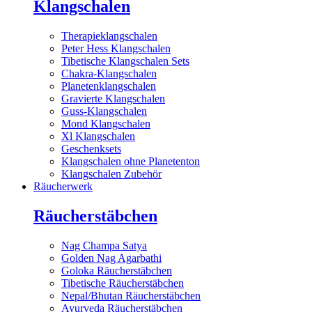
Klangschalen
Therapieklangschalen
Peter Hess Klangschalen
Tibetische Klangschalen Sets
Chakra-Klangschalen
Planetenklangschalen
Gravierte Klangschalen
Guss-Klangschalen
Mond Klangschalen
Xl Klangschalen
Geschenksets
Klangschalen ohne Planetenton
Klangschalen Zubehör
Räucherwerk
Räucherstäbchen
Nag Champa Satya
Golden Nag Agarbathi
Goloka Räucherstäbchen
Tibetische Räucherstäbchen
Nepal/Bhutan Räucherstäbchen
Ayurveda Räucherstäbchen