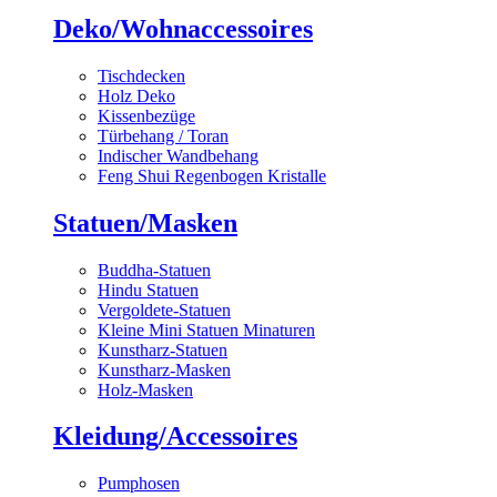
Deko/Wohnaccessoires
Tischdecken
Holz Deko
Kissenbezüge
Türbehang / Toran
Indischer Wandbehang
Feng Shui Regenbogen Kristalle
Statuen/Masken
Buddha-Statuen
Hindu Statuen
Vergoldete-Statuen
Kleine Mini Statuen Minaturen
Kunstharz-Statuen
Kunstharz-Masken
Holz-Masken
Kleidung/Accessoires
Pumphosen