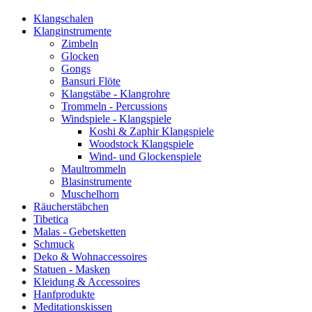
Klangschalen
Klanginstrumente
Zimbeln
Glocken
Gongs
Bansuri Flöte
Klangstäbe - Klangrohre
Trommeln - Percussions
Windspiele - Klangspiele
Koshi & Zaphir Klangspiele
Woodstock Klangspiele
Wind- und Glockenspiele
Maultrommeln
Blasinstrumente
Muschelhorn
Räucherstäbchen
Tibetica
Malas - Gebetsketten
Schmuck
Deko & Wohnaccessoires
Statuen - Masken
Kleidung & Accessoires
Hanfprodukte
Meditationskissen