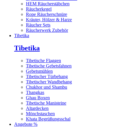
HEM Räucherstäbchen
Räucherkegel
Rope Räucherschnüre
Kräuter, Hölzer & Harze
Räucher Sets
Räucherwerk Zubehör
Tibetika
Tibetika
Tibetische Flaggen
Tibetische Gebetsfahnen
Gebetsmühlen
Tibetischer Türbehang
Tibetischer Wandbehang
Chukhor und Shambu
Thangkas
Ghau Boxen
Tibetische Manisteine
Altardecken
Mönchstaschen
Khata Begrüßungsschal
Angebote %