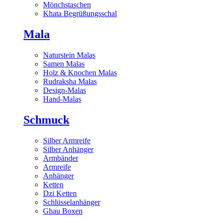
Mönchstaschen
Khata Begrüßungsschal
Mala
Naturstein Malas
Samen Malas
Holz & Knochen Malas
Rudraksha Malas
Design-Malas
Hand-Malas
Schmuck
Silber Armreife
Silber Anhänger
Armbänder
Armreife
Anhänger
Ketten
Dzi Ketten
Schlüsselanhänger
Ghau Boxen