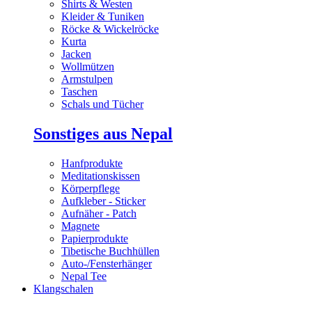
Shirts & Westen
Kleider & Tuniken
Röcke & Wickelröcke
Kurta
Jacken
Wollmützen
Armstulpen
Taschen
Schals und Tücher
Sonstiges aus Nepal
Hanfprodukte
Meditationskissen
Körperpflege
Aufkleber - Sticker
Aufnäher - Patch
Magnete
Papierprodukte
Tibetische Buchhüllen
Auto-/Fensterhänger
Nepal Tee
Klangschalen