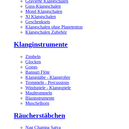
Gravierte Klangschalen
Guss-Klangschalen
Mond Klangschalen
Xl Klangschalen
Geschenksets
Klangschalen ohne Planetenton
Klangschalen Zubehör
Klanginstrumente
Zimbeln
Glocken
Gongs
Bansuri Flöte
Klangstäbe - Klangrohre
Trommeln - Percussions
Windspiele - Klangspiele
Maultrommeln
Blasinstrumente
Muschelhorn
Räucherstäbchen
Nag Champa Satya